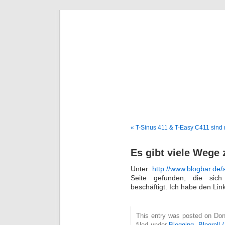
Deni
« T-Sinus 411 & T-Easy C411 sind n
Es gibt viele Wege
Unter
http://www.blogbar.de/
Seite gefunden, die sich
beschäftigt. Ich habe den Lin
This entry was posted on Don
filed under
Blogging
,
Blogroll 