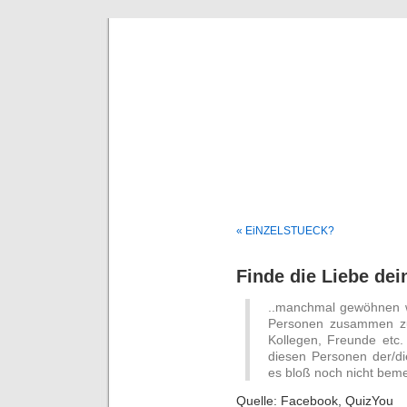
Deni
« EiNZELSTUECK?
Finde die Liebe de
..manchmal gewöhnen w
Personen zusammen zu 
Kollegen, Freunde etc. 
diesen Personen der/die
es bloß noch nicht bem
Quelle: Facebook, QuizYou