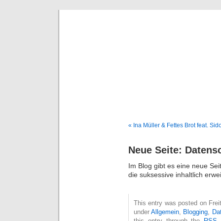
Deni
« Ina Müller & Fettes Brot feat. S
Neue Seite: Datens
Im Blog gibt es eine neue Sei
die suksessive inhaltlich erwei
This entry was posted on Freit
under
Allgemein
,
Blogging
,
Da
this entry through the
RSS 