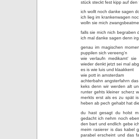
stück steckt fest kipp auf den
ich wollt noch danke sagen d
ich lieg im krankenwagen no
wolln sie mich zwangsbeatmen
falls sie mich nich begraben d
ich mal danke sagen denn irg
genau im magischen moment
puppilen sich vereeng’n
wie verlaufn medikamt‘ si
wieder denkt jetzt sei mal ab
es is wie luis und klaakkent
wie pott in amsterdam
achterbahn angsterfahrn das
keks denn wir werden alt un
runter gehts kleiner scherz w
merkts erst als es zu spät 
heben ab pech gehabt hat die
du hast gesagt du holst m
gedacht ich nehm noch eben
den bart und endlich gebe i
meim rasierer is das kabel 
parabel erscheint und das fat