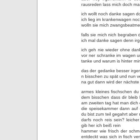
rausreden lass mich doch ma
ich wollt noch danke sagen d
ich lieg im krankenwagen no
wolln sie mich zwangsbeatmen
falls sie mich nich begraben d
ich mal danke sagen denn irg
ich geh nie wieder ohne dan
vor ner schranke im wagen u
tanke und warum is hinter mi
das der gedanke besser irgen
n bisschen zu spät und nun 
na gut dann wird der nächste 
armes kleines fischschen du h
dem bisschen dass dir bleib
am zweiten tag hat man dich e
die speisekammer dann auf d
du bist zum teil gegahrt aber
darfs noch reis sein? leiche
gib her ich beiß rein
hammer wie frisch der schmec
entdeckt was sich in fisch ver