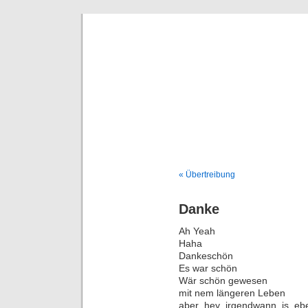
Deni
« Übertreibung
Danke
Ah Yeah
Haha
Dankeschön
Es war schön
Wär schön gewesen
mit nem längeren Leben
aber hey irgendwann is ebe