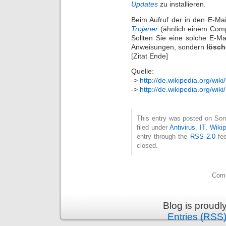
Updates
zu installieren.
Beim Aufruf der in den E-Ma
Trojaner
(ähnlich einem Compu
Sollten Sie eine solche E-Ma
Anweisungen, sondern
lösc
[Zitat Ende]
Quelle:
->
http://de.wikipedia.org/wik
->
http://de.wikipedia.org/wiki
This entry was posted on Son
filed under
Antivirus
,
IT
,
Wikip
entry through the
RSS 2.0
fee
closed.
Comm
Blog is proud
Entries (RSS