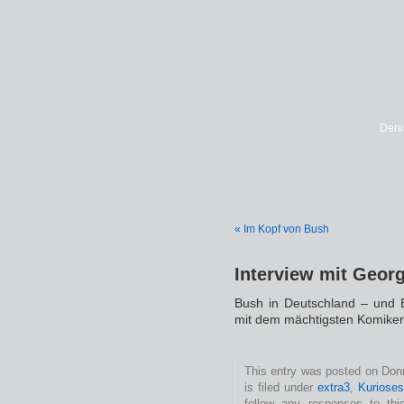
Deni
« Im Kopf von Bush
Interview mit Geor
Bush in Deutschland – und E
mit dem mächtigsten Komiker
This entry was posted on Don
is filed under
extra3
,
Kuriose
follow any responses to th