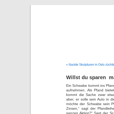
Deni
« Nackte Skulpturen in Oslo züchtig
Willst du sparen  
Ein Schwabe kommt ins Pfand
aufnehmen. Als Pfand biete
kommt die Sache zwar etwa
aber, er solle sein Auto in 
möchte der Schwabe sein Pf
Zinsen,“ sagt der Pfandleih
ganzen Aktion?“ Sagt der Sc