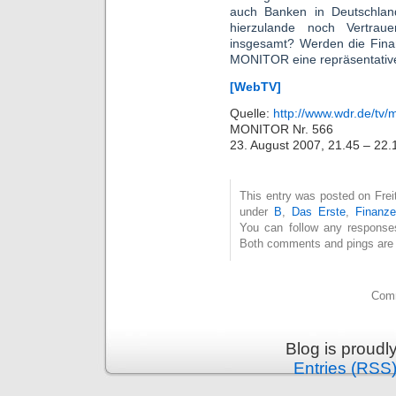
auch Banken in Deutschland
hierzulande noch Vertra
insgesamt? Werden die Finan
MONITOR eine repräsentativ
[WebTV]
Quelle:
http://www.wdr.de/tv/
MONITOR Nr. 566
23. August 2007, 21.45 – 22
This entry was posted on Freit
under
B
,
Das Erste
,
Finanz
You can follow any response
Both comments and pings are c
Comm
Blog is proud
Entries (RSS