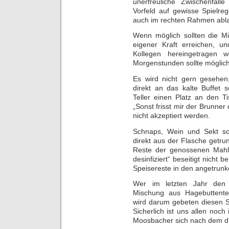
unerfreuliche Zwischenfäll
Vorfeld auf gewisse Spielre
auch im rechten Rahmen abla
Wenn möglich sollten die M
eigener Kraft erreichen, un
Kollegen hereingetragen 
Morgenstunden sollte möglic
Es wird nicht gern gesehen,
direkt an das kalte Buffet s
Teller einen Platz an den 
„Sonst frisst mir der Brunne
nicht akzeptiert werden.
Schnaps, Wein und Sekt sol
direkt aus der Flasche get
Reste der genossenen Mahlz
desinfiziert“ beseitigt nicht 
Speisereste in den angetrun
Wer im letzten Jahr den b
Mischung aus Hagebuttentee
wird darum gebeten diesen S
Sicherlich ist uns allen noch
Moosbacher sich nach dem dri