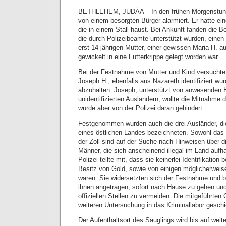
BETHLEHEM, JUDÄA – In den frühen Morgenstund
von einem besorgten Bürger alarmiert. Er hatte ein
die in einem Stall haust. Bei Ankunft fanden die 
die durch Polizeibeamte unterstützt wurden, einen 
erst 14-jährigen Mutter, einer gewissen Maria H. au
gewickelt in eine Futterkrippe gelegt worden war.
Bei der Festnahme von Mutter und Kind versuchte 
Joseph H., ebenfalls aus Nazareth identifiziert wur
abzuhalten. Joseph, unterstützt von anwesenden Hi
unidentifizierten Ausländern, wollte die Mitnahme 
wurde aber von der Polizei daran gehindert.
Festgenommen wurden auch die drei Ausländer, die
eines östlichen Landes bezeichneten. Sowohl das 
der Zoll sind auf der Suche nach Hinweisen über di
Männer, die sich anscheinend illegal im Land aufha
Polizei teilte mit, dass sie keinerlei Identifikation 
Besitz von Gold, sowie von einigen möglicherwei
waren. Sie widersetzten sich der Festnahme und 
ihnen angetragen, sofort nach Hause zu gehen und
offiziellen Stellen zu vermeiden. Die mitgeführten
weiteren Untersuchung in das Kriminallabor geschi
Der Aufenthaltsort des Säuglings wird bis auf weit