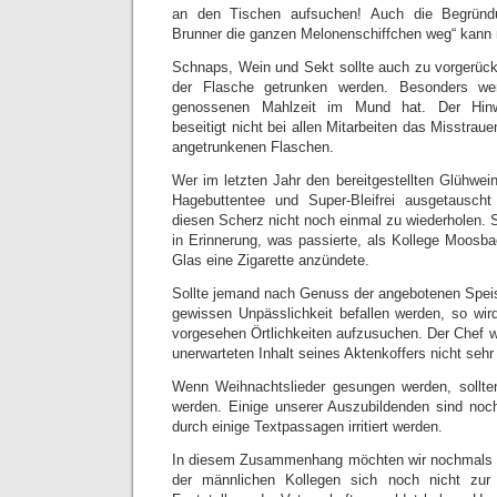
an den Tischen aufsuchen! Auch die Begründu
Brunner die ganzen Melonenschiffchen weg“ kann n
Schnaps, Wein und Sekt sollte auch zu vorgerückt
der Flasche getrunken werden. Besonders w
genossenen Mahlzeit im Mund hat. Der Hinwei
beseitigt nicht bei allen Mitarbeiten das Misstrau
angetrunkenen Flaschen.
Wer im letzten Jahr den bereitgestellten Glühwe
Hagebuttentee und Super-Bleifrei ausgetausch
diesen Scherz nicht noch einmal zu wiederholen. Si
in Erinnerung, was passierte, als Kollege Moosba
Glas eine Zigarette anzündete.
Sollte jemand nach Genuss der angebotenen Spei
gewissen Unpässlichkeit befallen werden, so wir
vorgesehen Örtlichkeiten aufzusuchen. Der Chef w
unerwarteten Inhalt seines Aktenkoffers nicht sehr 
Wenn Weihnachtslieder gesungen werden, sollten
werden. Einige unserer Auszubildenden sind noc
durch einige Textpassagen irritiert werden.
In diesem Zusammenhang möchten wir nochmals da
der männlichen Kollegen sich noch nicht zur