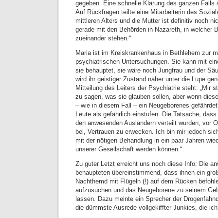
gegeben. Eine schnelle Klärung des ganzen Falls s
Auf Rückfragen teilte eine Mitarbeiterin des Sozial
mittleren Alters und die Mutter ist definitiv noch nic
gerade mit den Behörden in Nazareth, in welcher 
zueinander stehen.“
Maria ist im Kreiskrankenhaus in Bethlehem zur m
psychiatrischen Untersuchungen. Sie kann mit ein
sie behauptet, sie wäre noch Jungfrau und der Sä
wird ihr geistiger Zustand näher unter die Lupe gen
Mitteilung des Leiters der Psychiatrie steht: „Mir s
zu sagen, was sie glauben sollen, aber wenn diese
– wie in diesem Fall – ein Neugeborenes gefährde
Leute als gefährlich einstufen. Die Tatsache, dass
den anwesenden Ausländern verteilt wurden, vor Or
bei, Vertrauen zu erwecken. Ich bin mir jedoch sich
mit der nötigen Behandlung in ein paar Jahren wied
unserer Gesellschaft werden können.“
Zu guter Letzt erreicht uns noch diese Info: Die 
behaupteten übereinstimmend, dass ihnen ein gro
Nachthemd mit Flügeln (!) auf dem Rücken befohlen
aufzusuchen und das Neugeborene zu seinem Geb
lassen. Dazu meinte ein Sprecher der Drogenfahnd
die dümmste Ausrede vollgekiffter Junkies, die ich