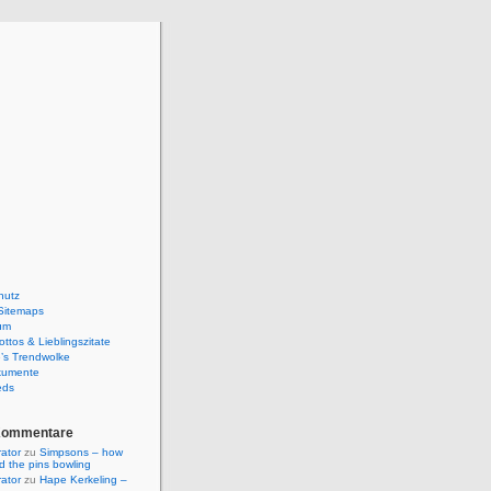
hutz
Sitemaps
um
ttos & Lieblingszitate
’s Trendwolke
kumente
eds
Kommentare
rator
zu
Simpsons – how
ld the pins bowling
rator
zu
Hape Kerkeling –