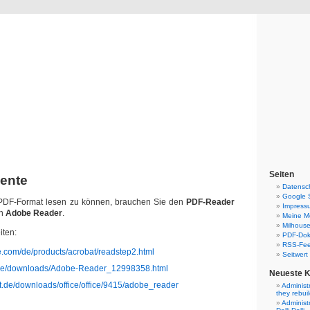
Blog
Denis Müller – Netzfunde
Seiten
ente
Datensc
Google 
DF-Format lesen zu können, brauchen Sie den
PDF-Reader
Impress
en
Adobe Reader
.
Meine Mo
Milhouse
ten:
PDF-Do
RSS-Fe
e.com/de/products/acrobat/readstep2.html
Seitwert
p.de/downloads/Adobe-Reader_12998358.html
Neueste 
t.de/downloads/office/office/9415/adobe_reader
Administ
they rebui
Administ