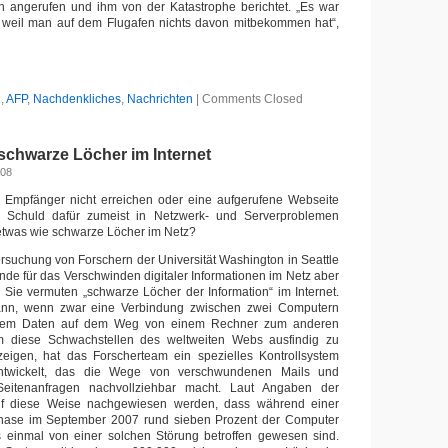
hn angerufen und ihm von der Katastrophe berichtet. „Es war
 weil man auf dem Flugafen nichts davon mitbekommen hat“,
1
,
AFP
,
Nachdenkliches
,
Nachrichten
|
Comments Closed
schwarze Löcher im Internet
008
 Empfänger nicht erreichen oder eine aufgerufene Webseite
ie Schuld dafür zumeist in Netzwerk- und Serverproblemen
 etwas wie schwarze Löcher im Netz?
ersuchung von Forschern der Universität Washington in Seattle
ünde für das Verschwinden digitaler Informationen im Netz aber
. Sie vermuten „schwarze Löcher der Information“ im Internet.
ann, wenn zwar eine Verbindung zwischen zwei Computern
tzdem Daten auf dem Weg von einem Rechner zum anderen
m diese Schwachstellen des weltweiten Webs ausfindig zu
igen, hat das Forscherteam ein spezielles Kontrollsystem
twickelt, das die Wege von verschwundenen Mails und
Seitenanfragen nachvollziehbar macht. Laut Angaben der
uf diese Weise nachgewiesen werden, dass während einer
hase im September 2007 rund sieben Prozent der Computer
s einmal von einer solchen Störung betroffen gewesen sind.