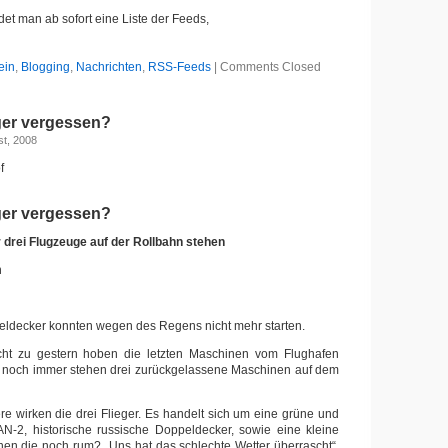
ndet man ab sofort eine Liste der Feeds,
ein
,
Blogging
,
Nachrichten
,
RSS-Feeds
|
Comments Closed
ger vergessen?
t, 2008
f
ger vergessen?
rei Flugzeuge auf der Rollbahn stehen
h
ldecker konnten wegen des Regens nicht mehr starten.
cht zu gestern hoben die letzten Maschinen vom Flughafen
 noch immer stehen drei zurückgelassene Maschinen auf dem
re wirken die drei Flieger. Es handelt sich um eine grüne und
AN-2, historische russische Doppeldecker, sowie eine kleine
en die noch rum? „Uns hat das schlechte Wetter überrascht“,