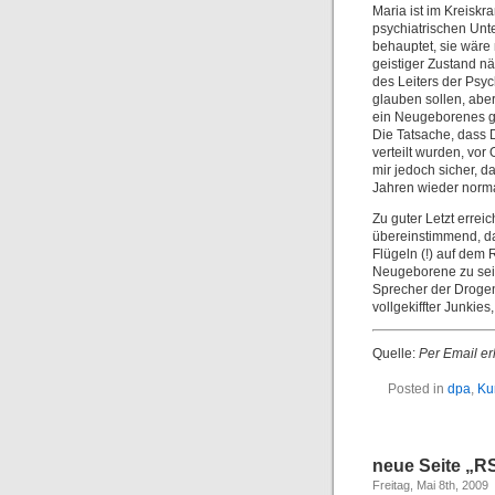
Maria ist im Kreisk
psychiatrischen Unt
behauptet, sie wäre
geistiger Zustand nä
des Leiters der Psych
glauben sollen, aber
ein Neugeborenes ge
Die Tatsache, dass
verteilt wurden, vor 
mir jedoch sicher, d
Jahren wieder norma
Zu guter Letzt erre
übereinstimmend, d
Flügeln (!) auf dem
Neugeborene zu sei
Sprecher der Drogen
vollgekiffter Junkies
Quelle:
Per Email er
Posted in
dpa
,
Ku
neue Seite „R
Freitag, Mai 8th, 2009