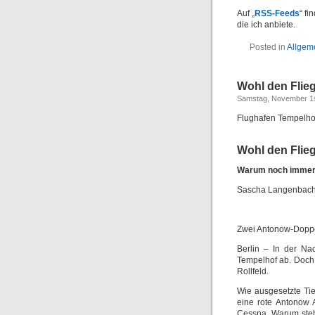
Auf „
RSS-Feeds
“ fi
die ich anbiete.
Posted in
Allgem
Wohl den Flie
Samstag, November 1s
Flughafen Tempelho
Wohl den Flie
Warum noch immer d
Sascha Langenbac
Zwei Antonow-Doppe
Berlin – In der Na
Tempelhof ab. Doch
Rollfeld.
Wie ausgesetzte Tie
eine rote Antonow 
Cessna. Warum steh