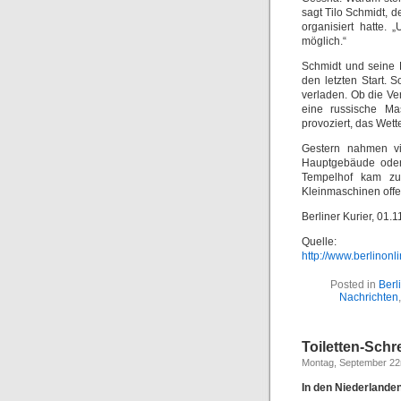
sagt Tilo Schmidt, 
organisiert hatte. 
möglich.“
Schmidt und seine 
den letzten Start.
verladen. Ob die V
eine russische Mas
provoziert, das Wett
Gestern nahmen vi
Hauptgebäude oder 
Tempelhof kam zu 
Kleinmaschinen off
Berliner Kurier, 01.
Quelle:
http://www.berlinonli
Posted in
Berl
Nachrichten
Toiletten-Schr
Montag, September 22
In den Niederlande