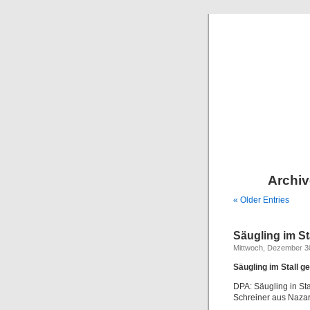
Archiv
« Older Entries
Säugling im St
Mittwoch, Dezember 3
Säugling im Stall g
DPA: Säugling in St
Schreiner aus Naza