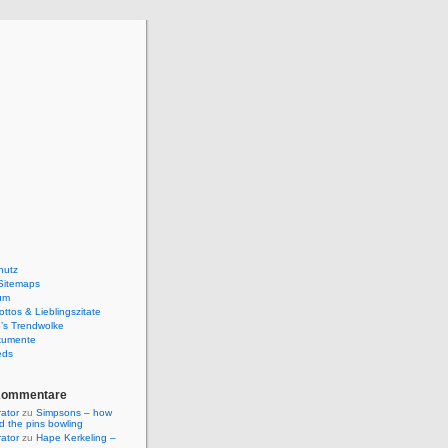
hutz
Sitemaps
um
ttos & Lieblingszitate
’s Trendwolke
kumente
eds
Kommentare
rator
zu
Simpsons – how
ld the pins bowling
rator
zu
Hape Kerkeling –