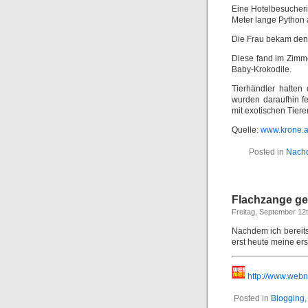
Eine Hotelbesucherin
Meter lange Python 
Die Frau bekam den 
Diese fand im Zimm
Baby-Krokodile.
Tierhändler hatten
wurden daraufhin f
mit exotischen Tiere
Quelle:
www.krone.a
Posted in
Nachd
Flachzange ge
Freitag, September 12
Nachdem ich bereit
erst heute meine er
http://www.webn
Posted in
Blogging