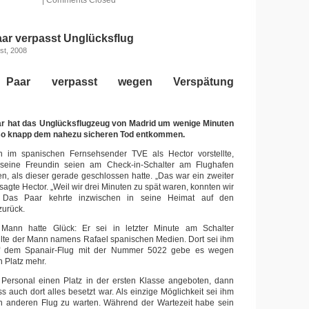
|
Comments Closed
ar verpasst Unglücksflug
st, 2008
 Paar verpasst wegen Verspätung
r hat das Unglücksflugzeug von Madrid um wenige Minuten
 so knapp dem nahezu sicheren Tod entkommen.
 im spanischen Fernsehsender TVE als Hector vorstellte,
 seine Freundin seien am Check-in-Schalter am Flughafen
, als dieser gerade geschlossen hatte. „Das war ein zweiter
 sagte Hector. „Weil wir drei Minuten zu spät waren, konnten wir
“ Das Paar kehrte inzwischen in seine Heimat auf den
zurück.
Mann hatte Glück: Er sei in letzter Minute am Schalter
te der Mann namens Rafael spanischen Medien. Dort sei ihm
f dem Spanair-Flug mit der Nummer 5022 gebe es wegen
 Platz mehr.
Personal einen Platz in der ersten Klasse angeboten, dann
ass auch dort alles besetzt war. Als einzige Möglichkeit sei ihm
en anderen Flug zu warten. Während der Wartezeit habe sein