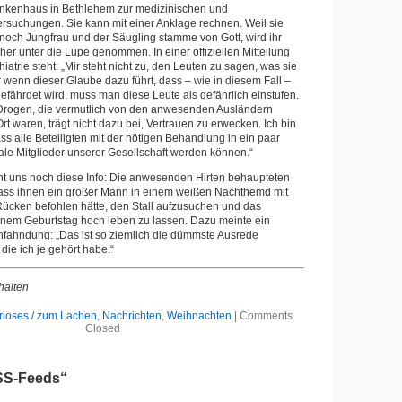
rankenhaus in Bethlehem zur medizinischen und
ersuchungen. Sie kann mit einer Anklage rechnen. Weil sie
 noch Jungfrau und der Säugling stamme von Gott, wird ihr
her unter die Lupe genommen. In einer offiziellen Mitteilung
iatrie steht: „Mir steht nicht zu, den Leuten zu sagen, was sie
 wenn dieser Glaube dazu führt, dass – wie in diesem Fall –
fährdet wird, muss man diese Leute als gefährlich einstufen.
 Drogen, die vermutlich von den anwesenden Ausländern
Ort waren, trägt nicht dazu bei, Vertrauen zu erwecken. Ich bin
ass alle Beteiligten mit der nötigen Behandlung in ein paar
le Mitglieder unserer Gesellschaft werden können.“
icht uns noch diese Info: Die anwesenden Hirten behaupteten
ass ihnen ein großer Mann in einem weißen Nachthemd mit
 Rücken befohlen hätte, den Stall aufzusuchen und das
nem Geburtstag hoch leben zu lassen. Dazu meinte ein
fahndung: „Das ist so ziemlich die dümmste Ausrede
, die ich je gehört habe.“
halten
rioses / zum Lachen
,
Nachrichten
,
Weihnachten
|
Comments
Closed
SS-Feeds“