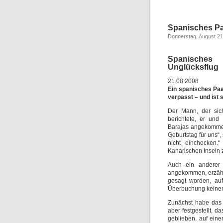
Spanisches Pa
Donnerstag, August 21
Spanisches
Unglücksflug
21.08.2008
Ein spanisches Paa
verpasst – und ist
Der Mann, der sich
berichtete, er und
Barajas angekommen
Geburtstag für uns“,
nicht einchecken.
Kanarischen Inseln 
Auch ein anderer 
angekommen, erzähl
gesagt worden, au
Überbuchung keinen
Zunächst habe das 
aber festgestellt, d
geblieben, auf ein