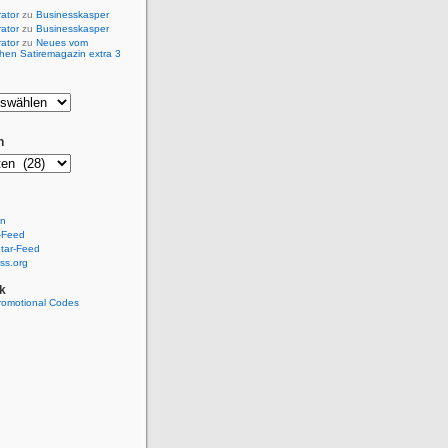
rator
zu
Businesskasper
rator
zu
Businesskasper
rator
zu
Neues vom
hen Satiremagazin extra 3
n
en
-Feed
ar-Feed
ss.org
k
romotional Codes