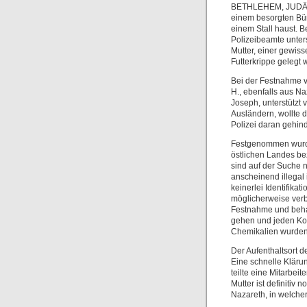
BETHLEHEM, JUDÄA 
einem besorgten Bürg
einem Stall haust. B
Polizeibeamte unters
Mutter, einer gewiss
Futterkrippe gelegt 
Bei der Festnahme v
H., ebenfalls aus Naz
Joseph, unterstützt 
Ausländern, wollte 
Polizei daran gehind
Festgenommen wurden
östlichen Landes be
sind auf der Suche n
anscheinend illegal 
keinerlei Identifikat
möglicherweise verb
Festnahme und behau
gehen und jeden Kont
Chemikalien wurden 
Der Aufenthaltsort d
Eine schnelle Klärun
teilte eine Mitarbeit
Mutter ist definitiv 
Nazareth, in welche