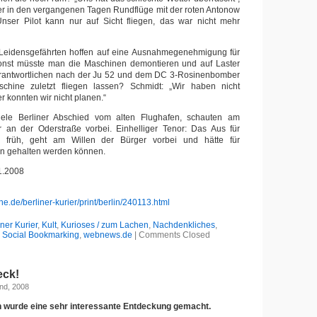
der in den vergangenen Tagen Rundflüge mit der roten Antonow
„Unser Pilot kann nur auf Sicht fliegen, das war nicht mehr
Leidensgefährten hoffen auf eine Ausnahmegenehmigung für
 Sonst müsste man die Maschinen demontieren und auf Laster
erantwortlichen nach der Ju 52 und dem DC 3-Rosinenbomber
chine zuletzt fliegen lassen? Schmidt: „Wir haben nicht
er konnten wir nicht planen.“
ele Berliner Abschied vom alten Flughafen, schauten am
an der Oderstraße vorbei. Einhelliger Tenor: Das Aus für
früh, geht am Willen der Bürger vorbei und hätte für
en gehalten werden können.
11.2008
ne.de/berliner-kurier/print/berlin/240113.html
iner Kurier
,
Kult
,
Kurioses / zum Lachen
,
Nachdenkliches
,
,
Social Bookmarking
,
webnews.de
|
Comments Closed
eck!
nd, 2008
n wurde eine sehr interessante Entdeckung gemacht.