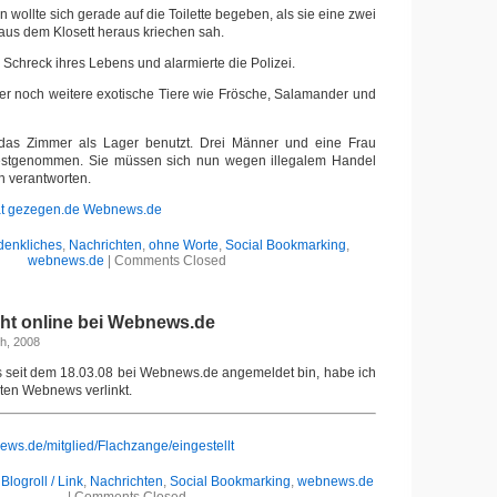
 wollte sich gerade auf die Toilette begeben, als sie eine zwei
aus dem Klosett heraus kriechen sah.
Schreck ihres Lebens und alarmierte die Polizei.
er noch weitere exotische Tiere wie Frösche, Salamander und
 das Zimmer als Lager benutzt. Drei Männer und eine Frau
estgenommen. Sie müssen sich nun wegen illegalem Handel
n verantworten.
t
gezegen.de
Webnews.de
enkliches
,
Nachrichten
,
ohne Worte
,
Social Bookmarking
,
webnews.de
|
Comments Closed
ht online bei Webnews.de
th, 2008
s seit dem 18.03.08 bei Webnews.de angemeldet bin, habe ich
sten Webnews verlinkt.
ews.de/mitglied/Flachzange/eingestellt
,
Blogroll / Link
,
Nachrichten
,
Social Bookmarking
,
webnews.de