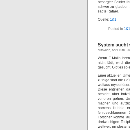
besorgter Bruder i
schwer zu glauben,
sagte Rafael.
Quelle:
1&1
Posted in
1&
System sucht 
Mittwoch, April 16th, 2
Wenn E-Mails ihren
nicht lädt, wird d
gesucht. Gibt es so
Einer aktuellen Unt
zufolge sind die Gr
weitaus mysteriöser
Diese entstehen d
besteht, aber tro
verloren gehen. U
machen und aufzuze
namens Hubble en
fehlgeschlagenen 
Forscher konnte a
dreiwöchigen Testp
weltweit mindesten