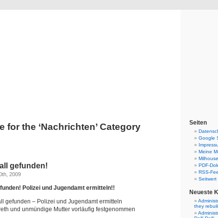
Blog
Denis Müller – Netzfunde
Seiten
e for the ‘Nachrichten’ Category
Datensc
Google 
Impress
Meine Mo
Milhouse
all gefunden!
PDF-Do
RSS-Fe
0th, 2009
Seitwert
efunden! Polizei und Jugendamt ermitteln!!
Neueste 
all gefunden – Polizei und Jugendamt ermitteln
Administ
they rebui
reth und unmündige Mutter vorläufig festgenommen
Administ