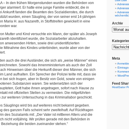
Dalli Dalli
– In den frühen Morgenstunden wurden die Behörden von
Administ
er alarmiert. Er hatte eine junge Familie entdeckt, die in
Administ
ei Ankunft fanden die Beamten des Sozialdienstes, die durch
Administ
wöchentlic
tützt wurden, einen Säugling, der von seiner erst 14-jährigen
en Maria H. aus Nazareth, in Stoffstreifen gewickelt in eine
Archiv
worden war.
on Mutter und Kind versuchte ein Mann, der später als Joseph
areth identifiziert wurde, die Sozialarbeiter abzuhalten.
Kategorie
von anwesenden Hirten, sowie drei unidentifizierten
die Mitnahme des Kindes unterbinden, wurde aber von der
ert.
Meta
 auch die drei Ausländer, die sich als „weise Männer“ eines
Anmeld
zeichneten. Sowohl das Innenministerium als auch der Zoll
Eintrags
ach Hinweisen über die Herkunft dieser drei Männer, die sich
Komment
im Land aufhalten. Ein Sprecher der Polizei teilte mit, dass sie
WordPre
ion bei sich trugen, aber in Besitz von Gold, sowie von einigen
otenen Substanzen waren. Sie widersetzten sich der
Feed Shar
HostGator P
pteten, Gott habe ihnen angetragen, sofort nach Hause zu
akt mit offiziellen Stellen zu vermeiden. Die mitgeführten
zur weiteren Untersuchung in das Kriminallabor geschickt.
es Säuglings wird bis auf weiteres nicht bekannt gegeben.
g des ganzen Falls scheint sehr zweifelhaft. Auf Rückfragen
erin des Sozialamts mit: „Der Vater ist mittleren Alters und die
noch nicht volljährig. Wir prüfen gerade mit den Behörden in
r Beziehung die beiden zueinander stehen.“