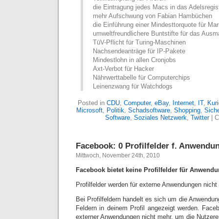
die Eintragung jedes Macs in das Adelsregis
mehr Aufschwung von Fabian Hambüchen
die Einführung einer Mindesttorquote für M
umweltfreundlichere Buntstifte für das Aus
TüV-Pflicht für Turing-Maschinen
Nachsendeanträge für IP-Pakete
Mindestlohn in allen Cronjobs
Axt-Verbot für Hacker
Nährwerttabelle für Computerchips
Leinenzwang für Watchdogs
Posted in
CDU
,
Computer
,
eBay
,
Internet
,
IT
,
Kur
Microsoft
,
Politik
,
Schadsoftware
,
Shopping
,
Siche
Software
,
Soziales Netzwerk
,
Twitter
|
C
Facebook: 0 Profilfelder f. Anwend
Mittwoch, November 24th, 2010
Facebook bietet keine Profilfelder für Anwend
Profilfelder werden für externe Anwendungen nich
Bei Profilfeldern handelt es sich um die Anwendung
Feldern in deinem Profil angezeigt werden. Facebo
externer Anwendungen nicht mehr, um die Nutzere