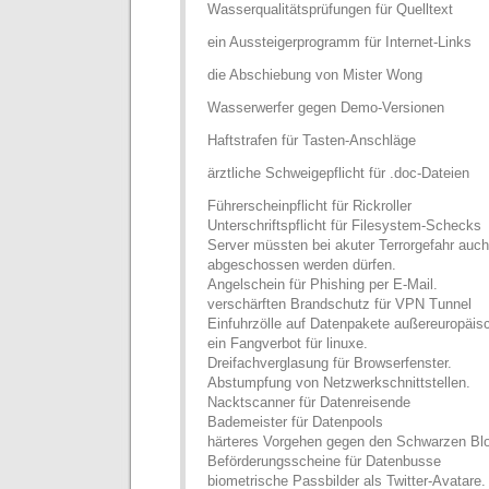
Wasserqualitätsprüfungen für Quelltext
ein Aussteigerprogramm für Internet-Links
die Abschiebung von Mister Wong
Wasserwerfer gegen Demo-Versionen
Haftstrafen für Tasten-Anschläge
ärztliche Schweigepflicht für .doc-Dateien
Führerscheinpflicht für Rickroller
Unterschriftspflicht für Filesystem-Schecks
Server müssten bei akuter Terrorgefahr auc
abgeschossen werden dürfen.
Angelschein für Phishing per E-Mail.
verschärften Brandschutz für VPN Tunnel
Einfuhrzölle auf Datenpakete außereuropäis
ein Fangverbot für linuxe.
Dreifachverglasung für Browserfenster.
Abstumpfung von Netzwerkschnittstellen.
Nacktscanner für Datenreisende
Bademeister für Datenpools
härteres Vorgehen gegen den Schwarzen Bl
Beförderungsscheine für Datenbusse
biometrische Passbilder als Twitter-Avatare.