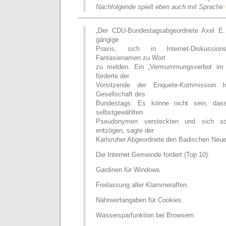
Nachfolgende spielt eben auch mit Sprache
„Der CDU-Bundestagsabgeordnete Axel E. F
gängige
Praxis, sich in Internet-Diskussio
Fantasienamen zu Wort
zu melden. Ein „Vermummungsverbot im I
forderte der
Vorsitzende der Enquete-Kommission In
Gesellschaft des
Bundestags. Es könne nicht sein, dass
selbstgewählten
Pseudonymen versteckten und sich so
entzögen, sagte der
Karlsruher Abgeordnete den Badischen Neue
Die Internet Gemeinde fordert (Top 10):
Gardinen für Windows
Freilassung aller Klammeraffen.
Nährwertangaben für Cookies.
Wassersparfunktion bei Browsern