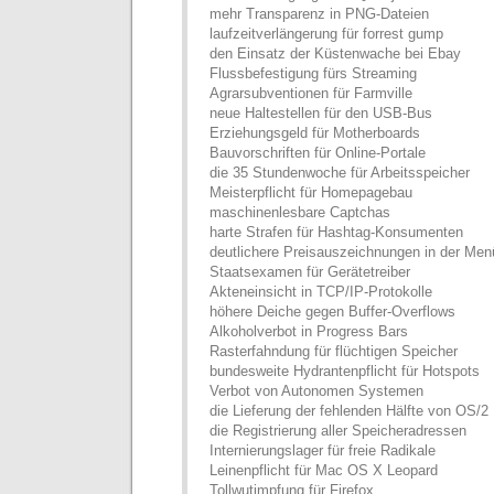
mehr Transparenz in PNG-Dateien
laufzeitverlängerung für forrest gump
den Einsatz der Küstenwache bei Ebay
Flussbefestigung fürs Streaming
Agrarsubventionen für Farmville
neue Haltestellen für den USB-Bus
Erziehungsgeld für Motherboards
Bauvorschriften für Online-Portale
die 35 Stundenwoche für Arbeitsspeicher
Meisterpflicht für Homepagebau
maschinenlesbare Captchas
harte Strafen für Hashtag-Konsumenten
deutlichere Preisauszeichnungen in der Menü
Staatsexamen für Gerätetreiber
Akteneinsicht in TCP/IP-Protokolle
höhere Deiche gegen Buffer-Overflows
Alkoholverbot in Progress Bars
Rasterfahndung für flüchtigen Speicher
bundesweite Hydrantenpflicht für Hotspots
Verbot von Autonomen Systemen
die Lieferung der fehlenden Hälfte von OS/2
die Registrierung aller Speicheradressen
Internierungslager für freie Radikale
Leinenpflicht für Mac OS X Leopard
Tollwutimpfung für Firefox