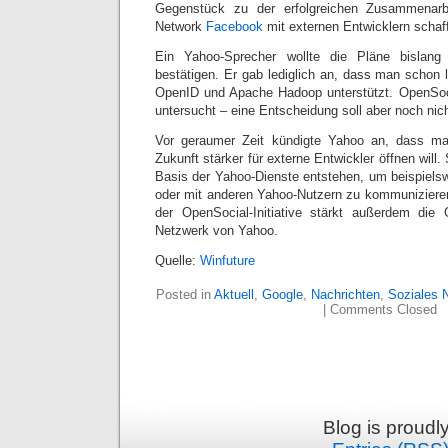
Gegenstück zu der erfolgreichen Zusammenar
Network
Facebook
mit externen Entwicklern schaf
Ein Yahoo-Sprecher wollte die Pläne bislan
bestätigen. Er gab lediglich an, dass man schon 
OpenID und Apache Hadoop unterstützt. OpenSoci
untersucht – eine Entscheidung soll aber noch nich
Vor geraumer Zeit kündigte Yahoo an, dass ma
Zukunft stärker für externe Entwickler öffnen wil
Basis der Yahoo-Dienste entstehen, um beispiel
oder mit anderen Yahoo-Nutzern zu kommunizieren
der OpenSocial-Initiative stärkt außerdem die
Netzwerk von Yahoo.
Quelle:
Winfuture
Posted in
Aktuell
,
Google
,
Nachrichten
,
Soziales 
|
Comments Closed
Blog is proud