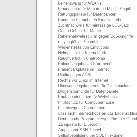
Leinenzwang für WLANs.
Frauenquote für Man-in-the-Middle-Angriffe.
Rettungspakete für Datenbanken
Kondome für sicheren Emailverkehr
Zuchtnachweis für reinrassige LOL-Cats
Gema-Gebühr für Meme
Raketenabwehrschirm gegen DoS-Angriffe
recylingfähige Spamfilter
Wesenstests von Emoticons
Helmpflicht für Internetsurfer
Rauchverbot in Chatrooms
Kalorienangaben in Startmenüs
Frauenparkplätze im Internet
Ritalin gegen ADSL
Rechts vor Links im Internet
Überwachungskameras für Onlinebanking
Drogenspürhunde für Datenpakete
Kaufhausdetektive für Webshops
Impfschutz für Computermäuse
Fluchtwege in Chaträumen
dass sich Internetshops an das Ladenschlus
Deutsch als Programmiersprache (per Grund
Zahnpasta für Bluetooth
Ampeln vor SSH-Tunnel
Selbstbeteiligung bei SQL Injektionen