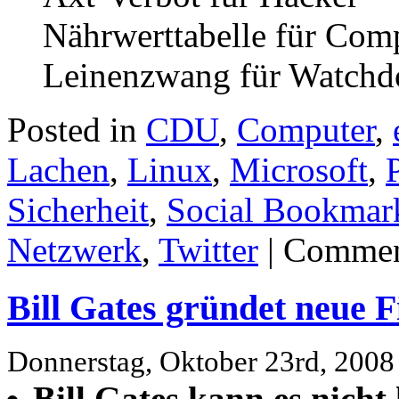
Nährwerttabelle für Com
Leinenzwang für Watchd
Posted in
CDU
,
Computer
,
Lachen
,
Linux
,
Microsoft
,
Sicherheit
,
Social Bookmar
Netzwerk
,
Twitter
|
Commen
Bill Gates gründet neue 
Donnerstag, Oktober 23rd, 2008
Bill Gates kann es nicht