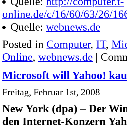
Quelle:
http://computer.t-
online.de/c/16/60/63/26/1
Quelle:
webnews.de
Posted in
Computer
,
IT
,
Mic
Online
,
webnews.de
|
Comm
Microsoft will Yahoo! ka
Freitag, Februar 1st, 2008
New York (dpa) – Der Win
den Internet-Konzern Yaho