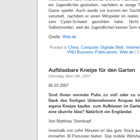
ein Jugendlicher gestorben, nachdem er einige 
Game spielte. Auch wurde vor kurzem ein Sücht
verurteilt, nachdem er einen Mitspieler im realen
sein Cyber-Schwert gestohlen hatte. Nic
Selbstmorden, weil die Jugendlichen keinen Sinn
Quelle:
Web.de
Posted in
China
,
Computer
,
Digitale Welt
,
Internet
VNU Business Publications
,
Web.de
|
C
Aufblasbare Kneipe für den Garten
Dienstag, März 6th, 2007
06.03.2007
Sind Ihnen normale Pubs zu voll oder zu v
Dank des findigen Unternehmens Airquee kön
eigene Kneipe kaufen  zum Aufblasen im Gart
eine skurrile Idee? Natürlich ein Engländer.
Von Matthias Sternkopf
Innerhalb von zehn Minuten ist das gute Stück au
immerhin 30 Personen bieten. Das mobile Wirtshau