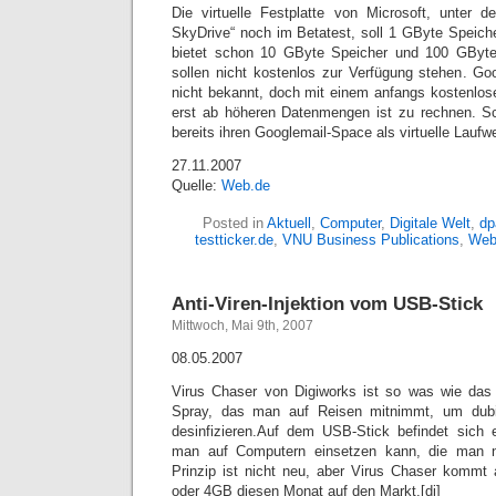
Die virtuelle Festplatte von Microsoft, unte
SkyDrive“ noch im Betatest, soll 1 GByte Speiche
bietet schon 10 GByte Speicher und 100 GByte T
sollen nicht kostenlos zur Verfügung stehen. Go
nicht bekannt, doch mit einem anfangs kostenlos
erst ab höheren Datenmengen ist zu rechnen. S
bereits ihren Googlemail-Space als virtuelle Laufw
27.11.2007
Quelle:
Web.de
Posted in
Aktuell
,
Computer
,
Digitale Welt
,
dp
testticker.de
,
VNU Business Publications
,
Web
Anti-Viren-Injektion vom USB-Stick
Mittwoch, Mai 9th, 2007
08.05.2007
Virus Chaser von Digiworks ist so was wie das
Spray, das man auf Reisen mitnimmt, um dub
desinfizieren.Auf dem USB-Stick befindet sich 
man auf Computern einsetzen kann, die man n
Prinzip ist nicht neu, aber Virus Chaser kommt
oder 4GB diesen Monat auf den Markt.[dj]