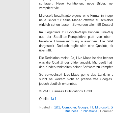
schlagen. Neue Funktionen, neue Bilder, ne
verspricht viel.
Microsoft beauftragte eigens eine Firma, in insg
neue Bilder für seine Maps-Software zu schieße
wirklich sehen lassen. So wurden allein 58 Deutsc
Im Gegensatz zu Google-Maps können Live-Maps
aus der Satelliten-Perspektive platt von oben
beliebige Himmelsrichtung aussuchen. Die Wel
dargestellt. Dadurch ergibt sich eine Qualität, 
übertrifft.
Die Redaktion meint: Ja, Live-Maps ist das besser
was die Qualität der Bilder angeht. Microsoft hat 
den Kinderkrankheiten seiner Software zu kämpfen
So verwechselt Live-Maps gerne das Land, in 
sucht bei weitem nicht so präzise wie Googles 
jedoch deutlich erkennbar.
© VNU Business Publications GmbH
Quelle:
1&1
Posted in
1&1
,
Computer
,
Google
,
IT
,
Microsoft
,
S
Business Publications
|
Comment