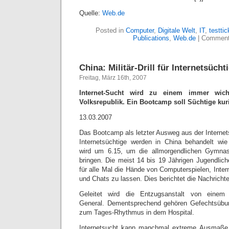
Quelle:
Web.de
Posted in
Computer
,
Digitale Welt
,
IT
,
testtic
Publications
,
Web.de
|
Comment
China: Militär-Drill für Internetsücht
Freitag, März 16th, 2007
Internet-Sucht wird zu einem immer wich
Volksrepublik. Ein Bootcamp soll Süchtige kur
13.03.2007
Das Bootcamp als letzter Ausweg aus der Internet
Internetsüchtige werden in China behandelt wie
wird um 6.15, um die allmorgendlichen Gymnas
bringen. Die meist 14 bis 19 Jährigen Jugendlich
für alle Mal die Hände von Computerspielen, Inte
und Chats zu lassen. Dies berichtet die Nachricht
Geleitet wird die Entzugsanstalt von einem
General. Dementsprechend gehören Gefechtsübun
zum Tages-Rhythmus in dem Hospital.
Internetsucht kann manchmal extreme Ausmaße 