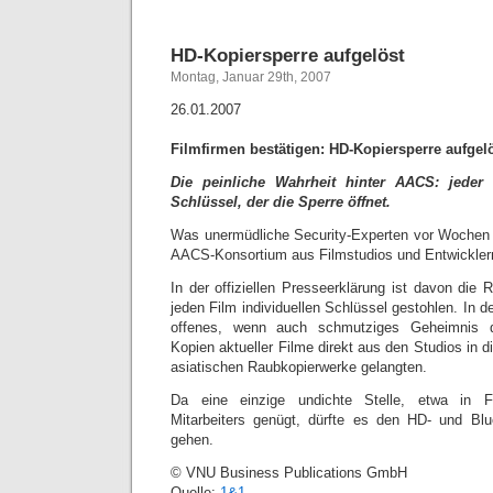
HD-Kopiersperre aufgelöst
Montag, Januar 29th, 2007
26.01.2007
Filmfirmen bestätigen: HD-Kopiersperre aufgel
Die peinliche Wahrheit hinter AACS: jeder
Schlüssel, der die Sperre öffnet.
Was unermüdliche Security-Experten vor Wochen 
AACS-Konsortium aus Filmstudios und Entwicklern o
In der offiziellen Presseerklärung ist davon die 
jeden Film individuellen Schlüssel gestohlen. In d
offenes, wenn auch schmutziges Geheimnis d
Kopien aktueller Filme direkt aus den Studios in d
asiatischen Raubkopierwerke gelangten.
Da eine einzige undichte Stelle, etwa in F
Mitarbeiters genügt, dürfte es den HD- und Blu
gehen.
© VNU Business Publications GmbH
Quelle:
1&1