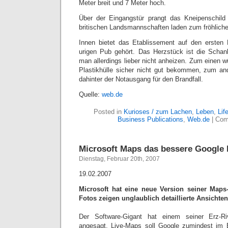
Meter breit und 7 Meter hoch.
Über der Eingangstür prangt das Kneipenschild 
britischen Landsmannschaften laden zum fröhlich
Innen bietet das Etablissement auf den ersten 
urigen Pub gehört. Das Herzstück ist die Scha
man allerdings lieber nicht anheizen. Zum einen 
Plastikhülle sicher nicht gut bekommen, zum and
dahinter der Notausgang für den Brandfall.
Quelle:
web.de
Posted in
Kurioses / zum Lachen
,
Leben
,
Lif
Business Publications
,
Web.de
|
Com
Microsoft Maps das bessere Google 
Dienstag, Februar 20th, 2007
19.02.2007
Microsoft hat eine neue Version seiner Maps-
Fotos zeigen unglaublich detaillierte Ansichten
Der Software-Gigant hat einem seiner Erz-R
angesagt. Live-Maps soll Google zumindest im 