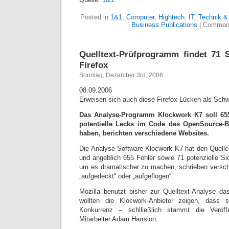
Posted in
1&1
,
Computer
,
Hightech
,
IT
,
Technik &
Business Publications
|
Comment
Quelltext-Prüfprogramm findet 71 S
Firefox
Sonntag, Dezember 3rd, 2006
08.09.2006
Erweisen sich auch diese Firefox-Lücken als Schw
Das Analyse-Programm Klockwork K7 soll 655
potentielle Lecks im Code des OpenSource-B
haben, berichten verschiedene Websites.
Die Analyse-Software Klocwork K7 hat den Quellc
und angeblich 655 Fehler sowie 71 potenzielle Si
um es dramatischer zu machen, schrieben versc
„aufgedeckt“ oder „aufgeflogen“.
Mozilla benutzt bisher zur Quelltext-Analyse das
wollten die Klocwork-Anbieter zeigen, dass 
Konkurrenz – schlließlich stammt die Veröff
Mitarbeiter Adam Harrsion.