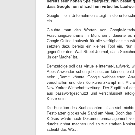
bereits sehr hohen Speicherplatz. Nun bestätig
dass Google nun offiziell ein virtuelles Laufwerk
Google – ein Unternehmen steigt in die unterschi
ein.
Glaubte man den Worten von Google-Mitarbe
Forschungszentrums in München , dauerte es n
Google-Online-Laufwerk für alle verfügbar sein wü
setzten dazu bereits ein kleines Tool ein. Nun b
gegenüber dem Wall Street Journal, dass Speicherp
„in der Mache“ ist.
Demzufolge soll das virtuelle Internet-Laufwerk, 
Apps-Anwender schon jetzt nutzen können, bald 
sein: „Damit könnte Google webbasierten An
verschaffen und den Konkurrenzkampf mit Micros
New Yorker Wirtschaftszeitung. Der Zugriff auf de
aus passwortgeschützt und verschlüsselt erfolgen
Kürze sein.
Die Funktion des Suchgiganten ist an sich nicht
Festplatten gibt es wie Sand am Meer. Doch das P
Krösus würde auch Dokumentenmanagement von 
durchsuchbar machen und so zur starken Konkurr
scheibt das WSJ.