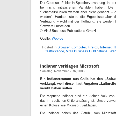
Der Code soll Fehler in Speicherverwaltung, inte
bei nicht initialisierten Variablen haben. Di
Sicherheitslücken werden aber nicht genannt – d
werden“. Harrison stellte die Ergebnisse aber d
Verfügung – wohl mit der Hoffnung, sie werden be
Software umsteigen.
© VNU Business Publications GmbH
Quelle:
Web.de
Posted in
Browser
,
Computer
,
Firefox
,
Internet
,
I
testticker.de
,
VNU Business Publications
,
Web
Indianer verklagen Microsoft
Samstag, November 25th, 2006
Ein Indianerstamm aus Chile hat den „Softw
verklangt, weil dieser laut Angaben „kulturell
verübt haben sollen.
Die Mapuche-Indianer sind ein kleines Volk von
das im südlichen Chile ansässig ist. Umso verwun
einen Koloss wie Microsoft verklagen.
Die Indianer haben das Gefühl, von Microsoft m