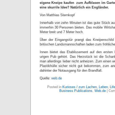
eigene Kneipe kaufen  zum Aufblasen im Gart
eine skurrile Idee? Natürlich ein Engländer.
Von Matthias Sternkopf
Innerhalb von zehn Minuten ist das gute Stück au
immerhin 30 Personen bieten. Das mobile Wirtshau
Meter breit und 7 Meter hoch.
Über der Eingangstür prangt das Kneipenschild 
britischen Landsmannschaften laden zum fröhlich
Innen bietet das Etablissement auf den ersten 
urigen Pub gehört. Das Herzstück ist die Scha
man allerdings lieber nicht anheizen. Zum einen 
Plastikhülle sicher nicht gut bekommen, zum and
dahinter der Notausgang für den Brandfall.
Quelle:
web.de
Posted in
Kurioses / zum Lachen
,
Leben
,
Lif
Business Publications
,
Web.de
|
Com