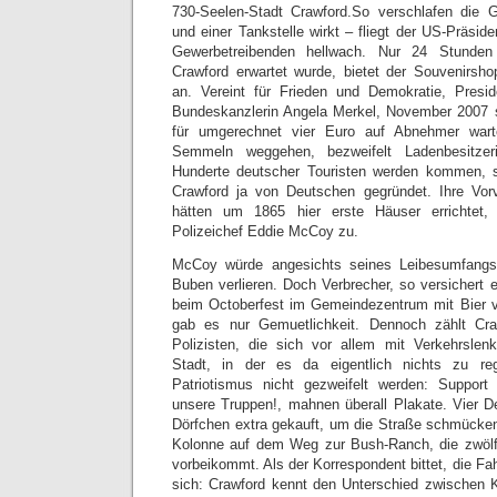
730-Seelen-Stadt Crawford.So verschlafen die 
und einer Tankstelle wirkt – fliegt der US-Präside
Gewerbetreibenden hellwach. Nur 24 Stunden
Crawford erwartet wurde, bietet der Souvenirsho
an. Vereint für Frieden und Demokratie, Pre
Bundeskanzlerin Angela Merkel, November 2007 
für umgerechnet vier Euro auf Abnehmer war
Semmeln weggehen, bezweifelt Ladenbesitzer
Hunderte deutscher Touristen werden kommen, sa
Crawford ja von Deutschen gegründet. Ihre Vor
hätten um 1865 hier erste Häuser errichtet
Polizeichef Eddie McCoy zu.
McCoy würde angesichts seines Leibesumfangs
Buben verlieren. Doch Verbrecher, so versichert e
beim Octoberfest im Gemeindezentrum mit Bier
gab es nur Gemuetlichkeit. Dennoch zählt C
Polizisten, die sich vor allem mit Verkehrslen
Stadt, in der es da eigentlich nichts zu re
Patriotismus nicht gezweifelt werden: Support o
unsere Truppen!, mahnen überall Plakate. Vier 
Dörfchen extra gekauft, um die Straße schmücke
Kolonne auf dem Weg zur Bush-Ranch, die zwölf 
vorbeikommt. Als der Korrespondent bittet, die Fa
sich: Crawford kennt den Unterschied zwischen 