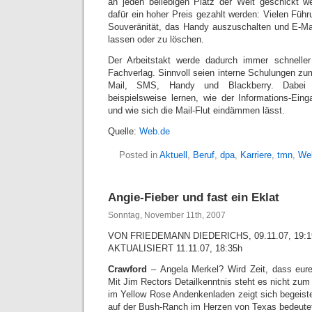
an jeden beliebigen Platz der Welt geschickt w
dafür ein hoher Preis gezahlt werden: Vielen Führ
Souveränität, das Handy auszuschalten und E-Ma
lassen oder zu löschen.
Der Arbeitstakt werde dadurch immer schnelle
Fachverlag. Sinnvoll seien interne Schulungen zu
Mail, SMS, Handy und Blackberry. Dabei 
beispielsweise lernen, wie der Informations-Ei
und wie sich die Mail-Flut eindämmen lässt.
Quelle:
Web.de
Posted in
Aktuell
,
Beruf
,
dpa
,
Karriere
,
tmn
,
We
Angie-Fieber und fast ein Eklat
Sonntag, November 11th, 2007
VON FRIEDEMANN DIEDERICHS, 09.11.07, 19:1
AKTUALISIERT 11.11.07, 18:35h
Crawford
– Angela Merkel? Wird Zeit, dass eure
Mit Jim Rectors Detailkenntnis steht es nicht zum
im Yellow Rose Andenkenladen zeigt sich begeiste
auf der Bush-Ranch im Herzen von Texas bedeutet 