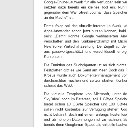
Google-Online-Laufwerk für alle verfügbar sein wü
setzten dazu bereits ein kleines Tool ein. Nun b
gegenüber dem Wall Street Journal, dass Speicherp
„in der Mache“ ist.
Demzufolge soll das virtuelle Internet-Laufwerk, 
Apps-Anwender schon jetzt nutzen können, bald 
sein: „Damit könnte Google webbasierten An
verschaffen und den Konkurrenzkampf mit Micros
New Yorker Wirtschaftszeitung. Der Zugriff auf de
aus passwortgeschützt und verschlüsselt erfolgen
Kürze sein.
Die Funktion des Suchgiganten ist an sich nicht
Festplatten gibt es wie Sand am Meer. Doch das P
Krösus würde auch Dokumentenmanagement von 
durchsuchbar machen und so zur starken Konkurr
scheibt das WSJ.
Die virtuelle Festplatte von Microsoft, unte
SkyDrive“ noch im Betatest, soll 1 GByte Speiche
bietet schon 10 GByte Speicher und 100 GByte T
sollen nicht kostenlos zur Verfügung stehen. Go
nicht bekannt, doch mit einem anfangs kostenlos
erst ab höheren Datenmengen ist zu rechnen. S
bereits ihren Googlemail-Space als virtuelle Laufw