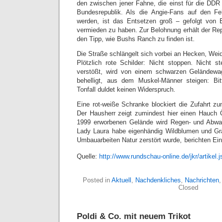
den zwischen jener Fahne, die einst für die DDR
Bundesrepublik. Als die Angie-Fans auf den 
werden, ist das Entsetzen groß – gefolgt von E
vermieden zu haben. Zur Belohnung erhält der Re
den Tipp, wie Bushs Ranch zu finden ist.
Die Straße schlängelt sich vorbei an Hecken, Wei
Plötzlich rote Schilder: Nicht stoppen. Nicht s
verstößt, wird von einem schwarzen Geländewa
behelligt, aus dem Muskel-Männer steigen: Bit
Tonfall duldet keinen Widerspruch.
Eine rot-weiße Schranke blockiert die Zufahrt z
Der Hausherr zeigt zumindest hier einen Hauch
1999 erworbenen Gelände wird Regen- und Abwass
Lady Laura habe eigenhändig Wildblumen und Grä
Umbauarbeiten Natur zerstört wurde, berichten Ei
Quelle:
http://www.rundschau-online.de/jkr/artike
Posted in
Aktuell
,
Nachdenkliches
,
Nachrichten
Closed
Poldi & Co. mit neuem Trikot