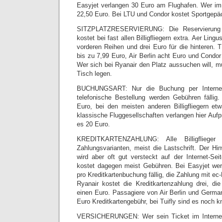
Easyjet verlangen 30 Euro am Flughafen. Wer im 
22,50 Euro. Bei LTU und Condor kostet Sportgepä
SITZPLATZRESERVIERUNG: Die Reservierung e
kostet bei fast allen Billigfliegern extra. Aer Ling
vorderen Reihen und drei Euro für die hinteren. T
bis zu 7,99 Euro, Air Berlin acht Euro und Condo
Wer sich bei Ryanair den Platz aussuchen will, m
Tisch legen.
BUCHUNGSART: Nur die Buchung per Internet 
telefonische Bestellung werden Gebühren fällig
Euro, bei den meisten anderen Billigfliegern e
klassische Fluggesellschaften verlangen hier Aufpr
es 20 Euro.
KREDITKARTENZAHLUNG: Alle Billigflieger
Zahlungsvarianten, meist die Lastschrift. Der Hi
wird aber oft gut versteckt auf der Internet-Se
kostet dagegen meist Gebühren. Bei Easyjet we
pro Kreditkartenbuchung fällig, die Zahlung mit ec
Ryanair kostet die Kreditkartenzahlung drei, di
einen Euro. Passagiere von Air Berlin und Germa
Euro Kreditkartengebühr, bei Tuifly sind es noch 
VERSICHERUNGEN: Wer sein Ticket im Internet be