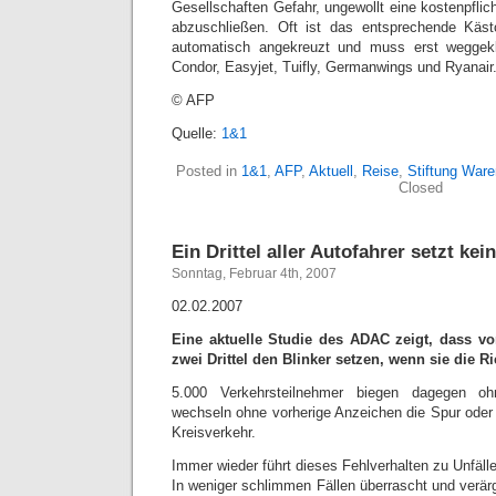
Gesellschaften Gefahr, ungewollt eine kostenpflic
abzuschließen. Oft ist das entsprechende Kästc
automatisch angekreuzt und muss erst weggekl
Condor, Easyjet, Tuifly, Germanwings und Ryanair
© AFP
Quelle:
1&1
Posted in
1&1
,
AFP
,
Aktuell
,
Reise
,
Stiftung Ware
Closed
Ein Drittel aller Autofahrer setzt kei
Sonntag, Februar 4th, 2007
02.02.2007
Eine aktuelle Studie des ADAC zeigt, dass vo
zwei Drittel den Blinker setzen, wenn sie die R
5.000 Verkehrsteilnehmer biegen dagegen o
wechseln ohne vorherige Anzeichen die Spur oder 
Kreisverkehr.
Immer wieder führt dieses Fehlverhalten zu Unfälle
In weniger schlimmen Fällen überrascht und verär