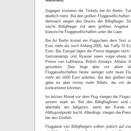
Warentest.
Dagegen kosteten die Tickets bei Air Berlin, Tu
deutlich mehr. Bei den großen Fluggesellschaften
demnach wegen des Drucks der Billigflieger. St
sechs Billigflieger mit dem größten Angebot
klassische Fluggesellschaften unter die Lupe.
Bei Air Berlin kostet ein Flugschein dem Test z
Euro mehr als noch Anfang 2005, bei Tuifly 70 E
Euro. Bei Easyjet lägen die Preise dagegen noch
Germanwings und Ryanair seien sogar etwas bi
Preise von Lufthansa, British Airways, Alitalia, 
gesunken. Dies liege aber vor allem d
Fluggesellschaften heute weniger sehr teure Fl
mehr als 1000 Euro anböten. Bei den großen nat
gebe es aber immer mehr Billets, die mit den 
konkurrieren könnten.
Im letzten Monat vor dem Flug steigen die Flugsc
extrem stark an. Bei den Billigfluglinien sind
ebenfalls am billigsten, wenn der Kunde m
Abflugzeitpunkt bucht. Allerdings steigen die Preis
bei den Großen.
Fluggäste von Billigfliegern sollten jedoch auf z