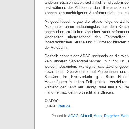
anderen Straßennutzer. Gefährlich sind zudem so
erst während des Abbiegens den Blinker setzen. A
können sich nachfolgende Autofahrer nicht einstell
Aufgeschlüsselt ergab die Studie folgende Zahl
Autofahrer fuhren andeutungslos aus dem Kreisv
bogen ohne zu blinken von einer stark befahren
wechselten überraschend den Fahrstreifen 
innerstädtischen Straße und 35 Prozent blinkten 
der Autobahn.
Deshalb erinnert der ADAC nochmals an die wich
kein anderer Verkehrsteilnehmer in Sicht ist,
werden. Besonders wichtig ist das Zeichengebe
sowie beim Spurwechsel auf Autobahnen und 
Straßen. Im Kreisverkehr gilt: Beim Hinein
Herausfahren in jedem Fall geblinkt. Verzichten 
während der Fahrt auf Handy, Navi und Co. Wer
Hand frei hat, denkt oft nicht ans Blinken.
© ADAC
Quelle:
Web.de
Posted in
ADAC
,
Aktuell
,
Auto
,
Ratgeber
,
Web