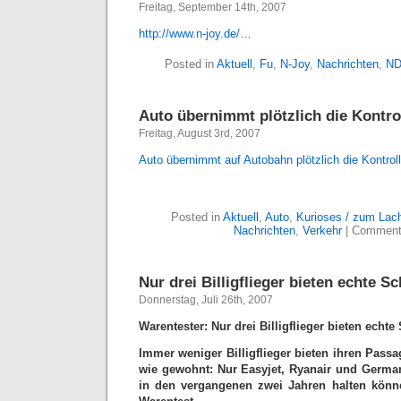
Freitag, September 14th, 2007
http://www.n-joy.de/…
Posted in
Aktuell
,
Fu
,
N-Joy
,
Nachrichten
,
N
Auto übernimmt plötzlich die Kontro
Freitag, August 3rd, 2007
Auto übernimmt auf Autobahn plötzlich die Kontrol
Posted in
Aktuell
,
Auto
,
Kurioses / zum Lac
Nachrichten
,
Verkehr
|
Comment
Nur drei Billigflieger bieten echte 
Donnerstag, Juli 26th, 2007
Warentester: Nur drei Billigflieger bieten ech
Immer weniger Billigflieger bieten ihren Passa
wie gewohnt: Nur Easyjet, Ryanair und German
in den vergangenen zwei Jahren halten können