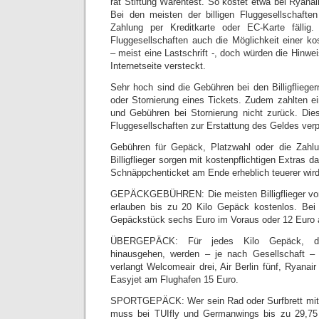
rät Stiftung Warentest. So kostet etwa bei Ryana
Bei den meisten der billigen Fluggesellschafte
Zahlung per Kreditkarte oder EC-Karte fällig
Fluggesellschaften auch die Möglichkeit einer ko
– meist eine Lastschrift -, doch würden die Hinwei
Internetseite versteckt.
Sehr hoch sind die Gebühren bei den Billigflieg
oder Stornierung eines Tickets. Zudem zahlten ei
und Gebühren bei Stornierung nicht zurück. Dies 
Fluggesellschaften zur Erstattung des Geldes verpf
Gebühren für Gepäck, Platzwahl oder die Zahlun
Billigflieger sorgen mit kostenpflichtigen Extras d
Schnäppchenticket am Ende erheblich teuerer wird
GEPÄCKGEBÜHREN: Die meisten Billigflieger von 
erlauben bis zu 20 Kilo Gepäck kostenlos. Bei
Gepäckstück sechs Euro im Voraus oder 12 Euro a
ÜBERGEPÄCK: Für jedes Kilo Gepäck, d
hinausgehen, werden – je nach Gesellschaft – 
verlangt Welcomeair drei, Air Berlin fünf, Ryanai
Easyjet am Flughafen 15 Euro.
SPORTGEPÄCK: Wer sein Rad oder Surfbrett mit i
muss bei TUIfly und Germanwings bis zu 29,75