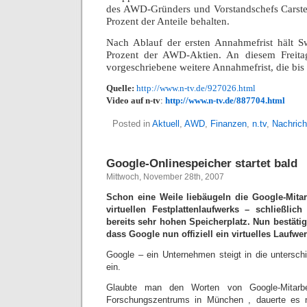
des AWD-Gründers und Vorstandschefs Carst
Prozent der Anteile behalten.
Nach Ablauf der ersten Annahmefrist hält S
Prozent der AWD-Aktien. An diesem Freitag
vorgeschriebene weitere Annahmefrist, die bis
Quelle:
http://www.n-tv.de/927026.html
Video auf n-tv
:
http://www.n-tv.de/887704.html
Posted in
Aktuell
,
AWD
,
Finanzen
,
n.tv
,
Nachrich
Google-Onlinespeicher startet bald
Mittwoch, November 28th, 2007
Schon eine Weile liebäugeln die Google-Mitar
virtuellen Festplattenlaufwerks – schließli
bereits sehr hohen Speicherplatz. Nun bestätig
dass Google nun offiziell ein virtuelles Laufwerk
Google – ein Unternehmen steigt in die unterschi
ein.
Glaubte man den Worten von Google-Mitarbe
Forschungszentrums in München , dauerte es n