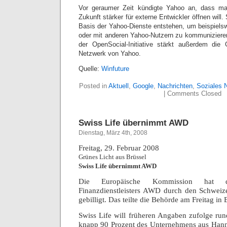
Vor geraumer Zeit kündigte Yahoo an, dass ma
Zukunft stärker für externe Entwickler öffnen wil
Basis der Yahoo-Dienste entstehen, um beispiel
oder mit anderen Yahoo-Nutzern zu kommunizieren
der OpenSocial-Initiative stärkt außerdem die
Netzwerk von Yahoo.
Quelle:
Winfuture
Posted in
Aktuell
,
Google
,
Nachrichten
,
Soziales 
|
Comments Closed
Swiss Life übernimmt AWD
Dienstag, März 4th, 2008
Freitag, 29. Februar 2008
Grünes Licht aus Brüssel
Swiss Life übernimmt AWD
Die Europäische Kommission hat 
Finanzdienstleisters AWD durch den Schweize
gebilligt. Das teilte die Behörde am Freitag in 
Swiss Life will früheren Angaben zufolge run
knapp 90 Prozent des Unternehmens aus Hann