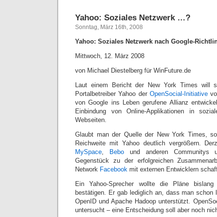
Yahoo: Soziales Netzwerk …?
Sonntag, März 16th, 2008
Yahoo: Soziales Netzwerk nach Google-Richtli
Mittwoch, 12. März 2008
von Michael Diestelberg für WinFuture.de
Laut einem Bericht der New York Times will s
Portalbetreiber Yahoo der
OpenSocial-Initiative
vo
von Google ins Leben gerufene Allianz entwickelt
Einbindung von Online-Applikationen in sozi
Webseiten.
Glaubt man der Quelle der New York Times, so
Reichweite mit Yahoo deutlich vergrößern. Derz
MySpace
,
Bebo
und anderen Communitys unt
Gegenstück zu der erfolgreichen Zusammenar
Network
Facebook
mit externen Entwicklern schaf
Ein Yahoo-Sprecher wollte die Pläne bislan
bestätigen. Er gab lediglich an, dass man schon 
OpenID und Apache Hadoop unterstützt. OpenSoci
untersucht – eine Entscheidung soll aber noch nich