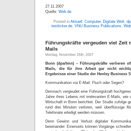
27.11.2007
Quelle:
Web.de
Posted in
Aktuell
,
Computer
,
Digitale Welt
,
dp
testticker.de
,
VNU Business Publications
,
Web
Führungskräfte vergeuden viel Zeit 
Mails
Montag, November 26th, 2007
Bonn (dpa/tmn) – Führungskräfte verlieren of
Mails, die für ihre Arbeit gar nicht wicht
Ergebnisse einer Studie der Henley Business 
Kommunikation via E-Mail: Fluch oder Segen?
Demnach vergeudet eine Führungskraft hochgerec
Jahre ihres Lebens mit irrelevanten E-Mails, wie 
Wirtschaft in Bonn berichtet. Der Studie zufolge g
rund drei Minuten verloren, weil überflüssige M
Telefonate erledigt werden müssen.
Denn Gewinn und Verlust digitaler Kommunikat
beieinander. Einerseits können Vorgänge schnelle