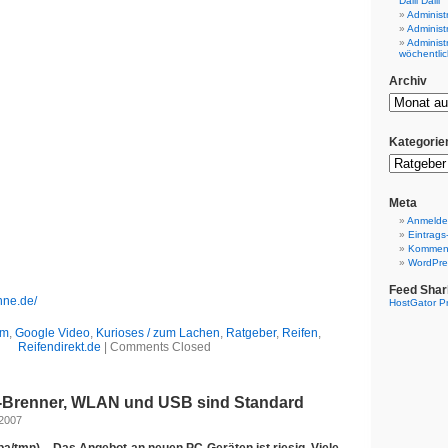
Dalli Dalli
Administ
Administ
Administ
wöchentlic
Archiv
Kategorie
Meta
Anmeld
Eintrags
Komment
WordPre
Feed Shar
nne.de/
HostGator P
om
,
Google Video
,
Kurioses / zum Lachen
,
Ratgeber
,
Reifen
,
Reifendirekt.de
|
Comments Closed
-Brenner, WLAN und USB sind Standard
 2007