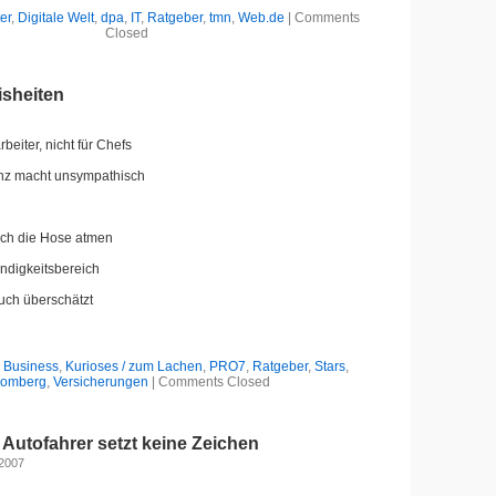
er
,
Digitale Welt
,
dpa
,
IT
,
Ratgeber
,
tmn
,
Web.de
|
Comments
Closed
sheiten
arbeiter, nicht für Chefs
nz macht unsympathisch
rch die Hose atmen
ndigkeitsbereich
auch überschätzt
,
Business
,
Kurioses / zum Lachen
,
PRO7
,
Ratgeber
,
Stars
,
romberg
,
Versicherungen
|
Comments Closed
er Autofahrer setzt keine Zeichen
 2007