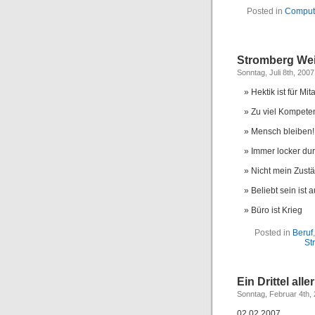
Posted in
Comput
Stromberg Wei
Sonntag, Juli 8th, 2007
Hektik ist für Mit
Zu viel Kompete
Mensch bleiben!
Immer locker du
Nicht mein Zustä
Beliebt sein ist 
Büro ist Krieg
Posted in
Beruf
St
Ein Drittel all
Sonntag, Februar 4th,
02.02.2007