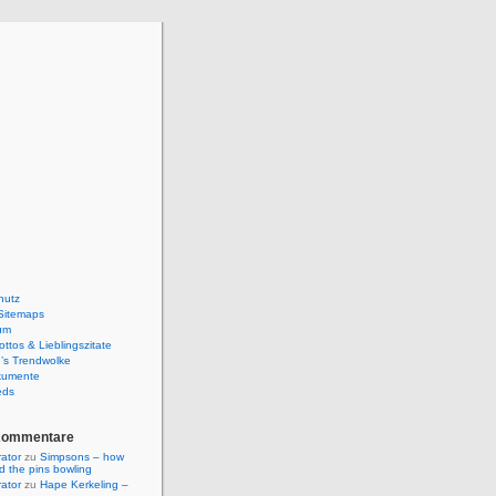
hutz
Sitemaps
um
ttos & Lieblingszitate
’s Trendwolke
kumente
eds
Kommentare
rator
zu
Simpsons – how
ld the pins bowling
rator
zu
Hape Kerkeling –