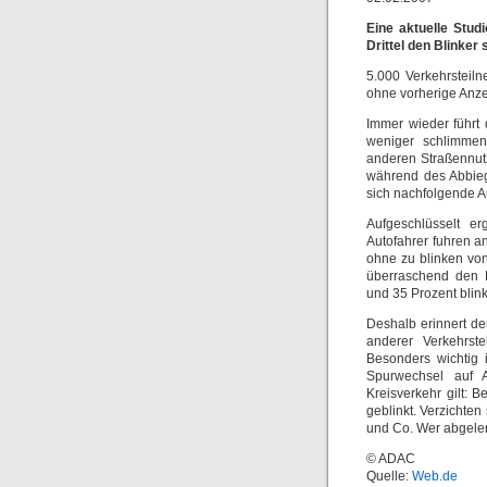
Eine aktuelle Stud
Drittel den Blinker
5.000 Verkehrsteil
ohne vorherige Anze
Immer wieder führt 
weniger schlimmen
anderen Straßennutz
während des Abbieg
sich nachfolgende Au
Aufgeschlüsselt e
Autofahrer fuhren 
ohne zu blinken vo
überraschend den F
und 35 Prozent blin
Deshalb erinnert d
anderer Verkehrste
Besonders wichtig 
Spurwechsel auf 
Kreisverkehr gilt: 
geblinkt. Verzichte
und Co. Wer abgelenk
© ADAC
Quelle:
Web.de