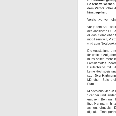
Berlin/Böblingen (d
Geschäfte werben m
dem Verbraucher A
hinausgehen.
Vorsicht vor vermei
Vor jedem Kauf soll
der klassische PC, 
er das Gerät eher 
mobil sein will, Pla
wird zum Notebook gr
Die Ausstattung ei
für welche Aufgabe
muss selten mehr le
Familienfotos bea
Deutschland mit Si
keine Höchstleistung
sagt Jörg Hartmann
München. Solche ei
Euro.
Mindestens vier USB
Scanner und andere
empfiehlt Benjamin 
fügt Hartmann hinz
achten, lohnt sich.
digitalen Transport 