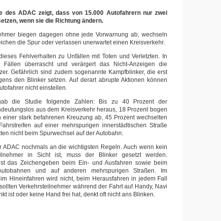
ie des ADAC zeigt, dass von 15.000 Autofahrern nur zwei
 setzen, wenn sie die Richtung ändern.
nehmer biegen dagegen ohne jede Vorwarnung ab, wechseln
ichen die Spur oder verlassen unerwartet einen Kreisverkehr.
dieses Fehlverhalten zu Unfällen mit Toten und Verletzten. In
 Fällen überrascht und verärgert das Nicht-Anzeigen die
er. Gefährlich sind zudem sogenannte Kampfblinker, die erst
ens den Blinker setzen. Auf derart abrupte Aktionen können
tofahrer nicht einstellen.
rgab die Studie folgende Zahlen: Bis zu 40 Prozent der
andeutungslos aus dem Kreisverkehr heraus, 18 Prozent bogen
n einer stark befahrenen Kreuzung ab, 45 Prozent wechselten
ahrstreifen auf einer mehrspurigen innerstädtischen Straße
kten nicht beim Spurwechsel auf der Autobahn.
er ADAC nochmals an die wichtigsten Regeln. Auch wenn kein
ilnehmer in Sicht ist, muss der Blinker gesetzt werden.
ist das Zeichengeben beim Ein- und Ausfahren sowie beim
Autobahnen und auf anderen mehrspurigen Straßen. Im
Beim Hineinfahren wird nicht, beim Herausfahren in jedem Fall
n sollten Verkehrsteilnehmer während der Fahrt auf Handy, Navi
t ist oder keine Hand frei hat, denkt oft nicht ans Blinken.