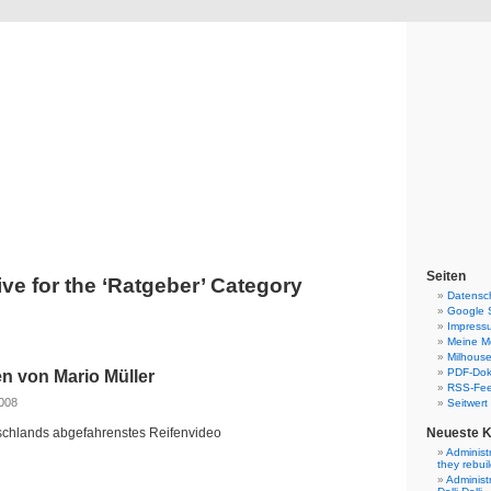
Blog
Denis Müller – Netzfunde
Seiten
ve for the ‘Ratgeber’ Category
Datensc
Google 
Impress
Meine Mo
Milhouse
PDF-Do
en von Mario Müller
RSS-Fe
2008
Seitwert
schlands abgefahrenstes Reifenvideo
Neueste 
Administ
they rebui
Administ