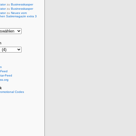
rator
zu
Businesskasper
rator
zu
Businesskasper
rator
zu
Neues vom
hen Satiremagazin extra 3
n
en
-Feed
ar-Feed
ss.org
k
romotional Codes