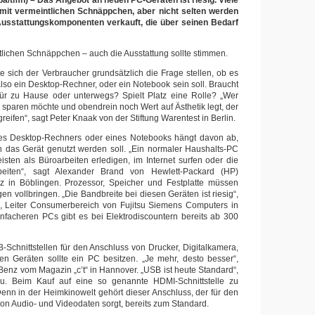
pa/tmn) – Das Angebot an neuen PC-Geräten ist riesig. Viele
it vermeintlichen Schnäppchen, aber nicht selten werden
usstattungskomponenten verkauft, die über seinen Bedarf
ntlichen Schnäppchen – auch die Ausstattung sollte stimmen.
te sich der Verbraucher grundsätzlich die Frage stellen, ob es
also ein Desktop-Rechner, oder ein Notebook sein soll. Braucht
für zu Hause oder unterwegs? Spielt Platz eine Rolle? „Wer
tz sparen möchte und obendrein noch Wert auf Ästhetik legt, der
eifen“, sagt Peter Knaak von der Stiftung Warentest in Berlin.
nes Desktop-Rechners oder eines Notebooks hängt davon ab,
n das Gerät genutzt werden soll. „Ein normaler Haushalts-PC
isten als Büroarbeiten erledigen, im Internet surfen oder die
rbeiten“, sagt Alexander Brand von Hewlett-Packard (HP)
tz in Böblingen. Prozessor, Speicher und Festplatte müssen
en vollbringen. „Die Bandbreite bei diesen Geräten ist riesig“,
, Leiter Consumerbereich von Fujitsu Siemens Computers in
nfacheren PCs gibt es bei Elektrodiscountern bereits ab 300
-Schnittstellen für den Anschluss von Drucker, Digitalkamera,
n Geräten sollte ein PC besitzen. „Je mehr, desto besser“,
Benz vom Magazin „c’t“ in Hannover. „USB ist heute Standard“,
u. Beim Kauf auf eine so genannte HDMI-Schnittstelle zu
 Denn in der Heimkinowelt gehört dieser Anschluss, der für den
von Audio- und Videodaten sorgt, bereits zum Standard.