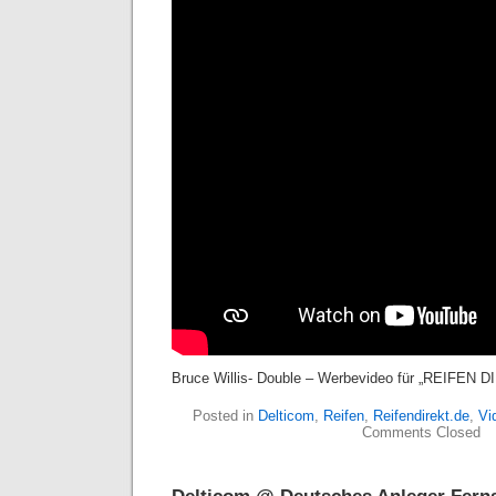
Bruce Willis- Double – Werbevideo für „REIFEN 
Posted in
Delticom
,
Reifen
,
Reifendirekt.de
,
Vi
Comments Closed