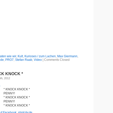
aten wie wir
,
Kult
,
Kurioses / zum Lachen
,
Max Giermann
,
.de
,
PRO7
,
Stefan Raab
,
Video
|
Comments Closed
CK KNOCK *
th, 2012
* KNOCK KNOCK *
PENNY!
* KNOCK KNOCK *
PENNY!
* KNOCK KNOCK *
f Facebook, shirtcity.de