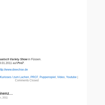
uatsch Variety Show
in Füssen.
3.01.2011 auf
Pro7
.
ttp://www.dieechse.de
Kurioses / zum Lachen
,
PRO7
,
Puppenspiel
,
Video
,
Youtube
|
Comments Closed
tinenz…
h, 2011