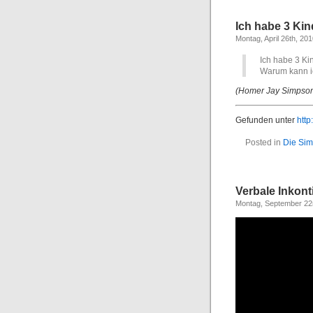
Ich habe 3 Kin
Montag, April 26th, 20
Ich habe 3 Ki
Warum kann ic
(Homer Jay Simpso
Gefunden unter
http
Posted in
Die Si
Verbale Inkon
Montag, September 22