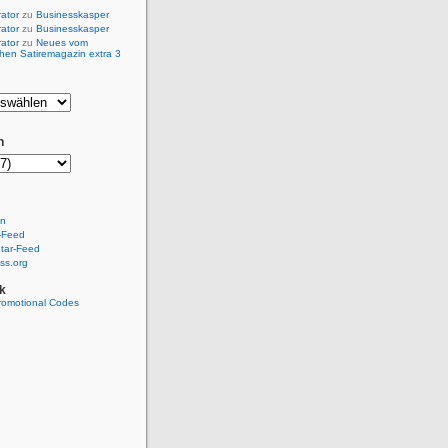
rator
zu
Businesskasper
rator
zu
Businesskasper
rator
zu
Neues vom
hen Satiremagazin extra 3
n
en
-Feed
ar-Feed
ss.org
k
romotional Codes