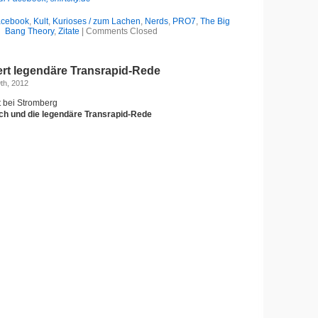
acebook
,
Kult
,
Kurioses / zum Lachen
,
Nerds
,
PRO7
,
The Big
Bang Theory
,
Zitate
|
Comments Closed
ert legendäre Transrapid-Rede
th, 2012
t bei Stromberg
ich und die legendäre Transrapid-Rede