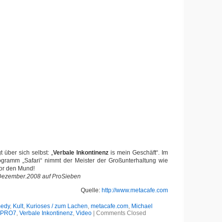
t über sich selbst: „
Verbale Inkontinenz
is mein Geschäft“. Im
gramm „Safari“ nimmt der Meister der Großunterhaltung wie
vor den Mund!
Dezember.2008 auf ProSieben
Quelle:
http://www.metacafe.com
edy
,
Kult
,
Kurioses / zum Lachen
,
metacafe.com
,
Michael
PRO7
,
Verbale Inkontinenz
,
Video
|
Comments Closed