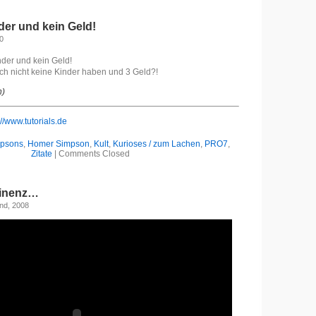
der und kein Geld!
10
nder und kein Geld!
h nicht keine Kinder haben und 3 Geld?!
n)
://www.tutorials.de
mpsons
,
Homer Simpson
,
Kult
,
Kurioses / zum Lachen
,
PRO7
,
Zitate
|
Comments Closed
tinenz…
nd, 2008