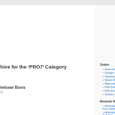
Blog
Denis Müller – Netzfunde
Seiten
hive for the ‘PRO7’ Category
Datensc
Google 
Impress
Meine Mo
Milhouse
heisser Bons
PDF-Do
RSS-Fe
012
Seitwert
Neueste 
Administ
they rebui
Administ