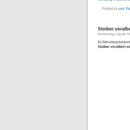
Posted in
cool
,
F
Stoiber veralb
Donnerstag, Januar 19
Ex-Ministerpräsiden
Stoiber veralbert s