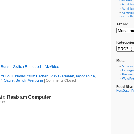
Dalli Dalli
Administ
Administ
Administ
wöchentlic
Archiv
Kategorie
Meta
Anmeld
r Bons – Switch Reloaded – MyVideo
Eintrags
Komment
ard Ho
,
Kurioses / zum Lachen
,
Max Giermann
,
myvideo.de
,
WordPre
7
,
Satire
,
Switch
,
Werbung
|
Comments Closed
Feed Shar
HostGator P
wir: Raab am Computer
2012