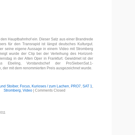
in den Hauptbahnhof ein. Dieser Satz aus einer Brandrede
rs für den Transrapid ist längst deutsches Kulturgut.
ber seine eigene Aussage in einem Video mit Stromberg
zeigt wurde der Clip bei der Verleihung des Horizont-
nstag in der Alten Oper in Frankfurt. Gewidmet ist der
s Ebeling, Vorstandschef der ProSiebenSat.1-
, der mit dem renommierten Preis ausgezeichnet wurde.
nd Stoiber
,
Focus
,
Kurioses / zum Lachen
,
PRO7
,
SAT 1
,
Stromberg
,
Video
|
Comments Closed
2011