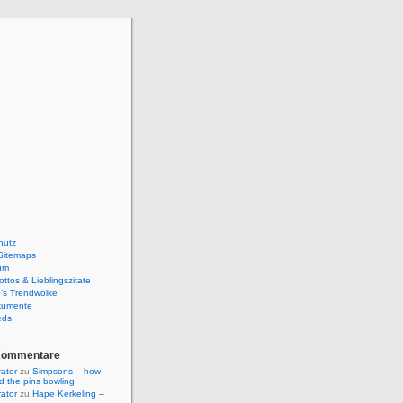
hutz
Sitemaps
um
ttos & Lieblingszitate
’s Trendwolke
kumente
eds
Kommentare
rator
zu
Simpsons – how
ld the pins bowling
rator
zu
Hape Kerkeling –