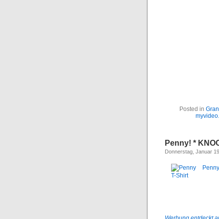
Posted in
Gran
myvideo
Penny! * KNO
Donnerstag, Januar 19
Werbung entdeckt au