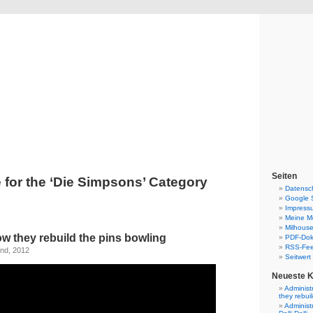
Blog
Denis Müller – Netzfunde
Seiten
 for the ‘Die Simpsons’ Category
Datensc
Google 
Impress
Meine Mo
Milhouse
w they rebuild the pins bowling
PDF-Do
RSS-Fe
nd, 2012
Seitwert
Neueste 
Administ
they rebui
Administ