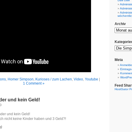
Dalli Dalli
Administ
Administ
Administ
wöchentlic
Archiv
Kategorie
Meta
Anmeld
Eintrags
Komment
WordPre
sons
,
Homer Simpson
,
Kurioses / zum Lachen
,
Video
,
Youtube
|
1 Comment »
Feed Shar
HostGator P
der und kein Geld!
10
nder und kein Geld!
h nicht keine Kinder haben und 3 Geld?!
n)