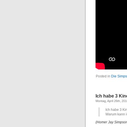
Posted in
Die Simp
Ich habe 3 Kin
Montag, April 26th, 20
Ich habe 3 Ki
Warum kann ic
(Homer Jay Simpso