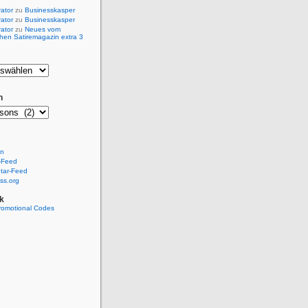
rator
zu
Businesskasper
rator
zu
Businesskasper
rator
zu
Neues vom
hen Satiremagazin extra 3
n
en
-Feed
ar-Feed
ss.org
k
romotional Codes