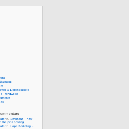
hutz
Sitemaps
um
ttos & Lieblingszitate
’s Trendwolke
kumente
eds
Kommentare
rator
zu
Simpsons – how
ld the pins bowling
rator
zu
Hape Kerkeling –