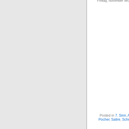
Freitag, November 9th
Posted in
7. Sinn
,
Pocher
,
Satire
,
Schm