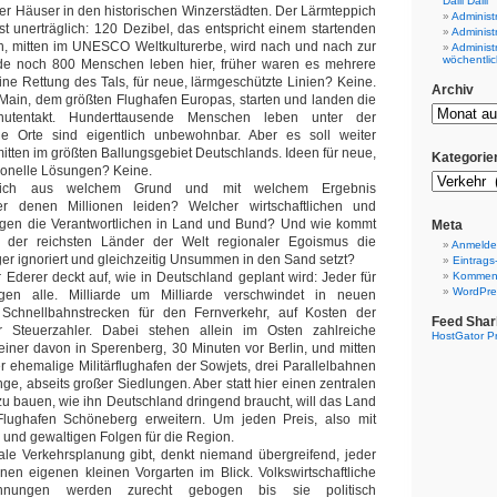
Dalli Dalli
r Häuser in den historischen Winzerstädten. Der Lärmteppich
Administ
ist unerträglich: 120 Dezibel, das entspricht einem startenden
Administ
h, mitten im UNESCO Weltkulturerbe, wird nach und nach zur
Administ
wöchentlic
ade noch 800 Menschen leben hier, früher waren es mehrere
eine Rettung des Tals, für neue, lärmgeschützte Linien? Keine.
Archiv
 Main, dem größten Flughafen Europas, starten und landen die
utentakt. Hunderttausende Menschen leben unter der
e Orte sind eigentlich unbewohnbar. Aber es soll weiter
tten im größten Ballungsgebiet Deutschlands. Ideen für neue,
Kategorie
tionelle Lösungen? Keine.
tlich aus welchem Grund und mit welchem Ergebnis
er denen Millionen leiden? Welcher wirtschaftlichen und
folgen die Verantwortlichen in Land und Bund? Und wie kommt
Meta
 der reichsten Länder der Welt regionaler Egoismus die
Anmeld
er ignoriert und gleichzeitig Unsummen in den Sand setzt?
Eintrags
 Ederer deckt auf, wie in Deutschland geplant wird: Jeder für
Komment
WordPre
en alle. Milliarde um Milliarde verschwindet in neuen
chnellbahnstrecken für den Fernverkehr, auf Kosten der
Feed Shar
Steuerzahler. Dabei stehen allein im Osten zahlreiche
HostGator P
 einer davon in Sperenberg, 30 Minuten vor Berlin, und mitten
er ehemalige Militärflughafen der Sowjets, drei Parallelbahnen
e, abseits großer Siedlungen. Aber statt hier einen zentralen
zu bauen, wie ihn Deutschland dringend braucht, will das Land
lughafen Schöneberg erweitern. Um jeden Preis, also mit
 und gewaltigen Folgen für die Region.
ale Verkehrsplanung gibt, denkt niemand übergreifend, jeder
einen eigenen kleinen Vorgarten im Blick. Volkswirtschaftliche
chnungen werden zurecht gebogen bis sie politisch