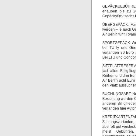
GEPÄCKGEBÜHREN: D
erlauben bis zu 2
Gepäckstück sechs E
ÜBERGEPÄCK: Für j
werden – je nach Ges
Air Berlin fünf, Rya
SPORTGEPÄCK: Wer s
bei TUIfly und Ge
verlangen 30 Euro 
Bei LTU und Condor 
SITZPLATZRESERVIER
fast allen Billigfl
Reihen und drei Euro
Air Berlin acht Eu
den Platz aussuchen 
BUCHUNGSART: Nur di
Bestellung werden G
anderen Billigflieg
verlangen hier Aufpr
KREDITKARTENZAH
Zahlungsvarianten, 
aber oft gut verstec
meist Gebühren