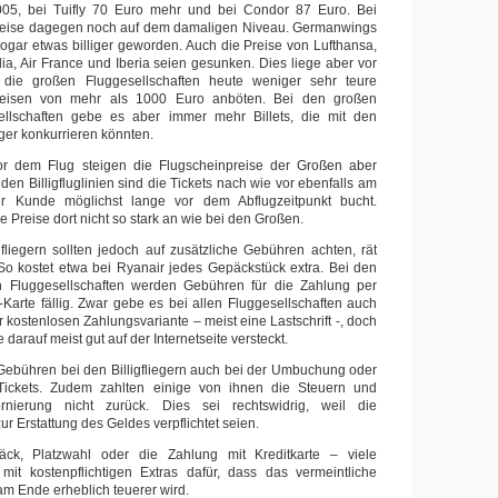
05, bei Tuifly 70 Euro mehr und bei Condor 87 Euro. Bei
Preise dagegen noch auf dem damaligen Niveau. Germanwings
ogar etwas billiger geworden. Auch die Preise von Lufthansa,
talia, Air France und Iberia seien gesunken. Dies liege aber vor
 die großen Fluggesellschaften heute weniger sehr teure
reisen von mehr als 1000 Euro anböten. Bei den großen
ellschaften gebe es aber immer mehr Billets, die mit den
ieger konkurrieren könnten.
or dem Flug steigen die Flugscheinpreise der Großen aber
 den Billigfluglinien sind die Tickets nach wie vor ebenfalls am
er Kunde möglichst lange vor dem Abflugzeitpunkt bucht.
ie Preise dort nicht so stark an wie bei den Großen.
gfliegern sollten jedoch auf zusätzliche Gebühren achten, rät
 So kostet etwa bei Ryanair jedes Gepäckstück extra. Bei den
en Fluggesellschaften werden Gebühren für die Zahlung per
-Karte fällig. Zwar gebe es bei allen Fluggesellschaften auch
r kostenlosen Zahlungsvariante – meist eine Lastschrift -, doch
darauf meist gut auf der Internetseite versteckt.
Gebühren bei den Billigfliegern auch bei der Umbuchung oder
Tickets. Zudem zahlten einige von ihnen die Steuern und
nierung nicht zurück. Dies sei rechtswidrig, weil die
ur Erstattung des Geldes verpflichtet seien.
ck, Platzwahl oder die Zahlung mit Kreditkarte – viele
n mit kostenpflichtigen Extras dafür, dass das vermeintliche
m Ende erheblich teuerer wird.