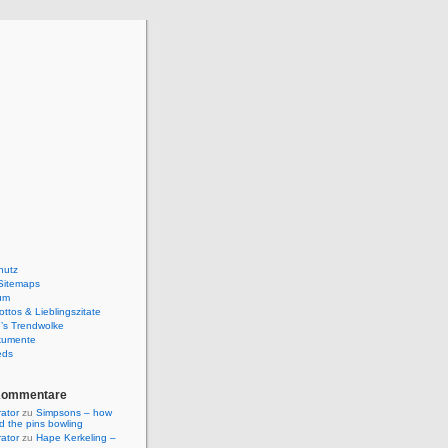
hutz
Sitemaps
um
ttos & Lieblingszitate
’s Trendwolke
kumente
eds
Kommentare
rator
zu
Simpsons – how
ld the pins bowling
rator
zu
Hape Kerkeling –