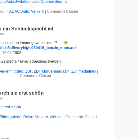
c.de/adactv/default.asp?Quereinstieg=tv
ted in
ADAC
,
Auto
,
Verkehr
|
Comments Closed
 ein Schluckspecht ist
008
 doch schon immer gewusst, oder? ….
zdf.de/zdf/veryhigh/080416_benzin_mom.asx
 16.04.2008
ws Media Player abgespielt werden.
Verkehr
,
Video
,
ZDF
,
ZDF Morgenmagazin
,
ZDFmediathek
|
Comments Closed
urch sie erst schön
08
ie erst schön
Bildergalerie
,
Reise
,
Verkehr
,
Web.de
|
Comments Closed