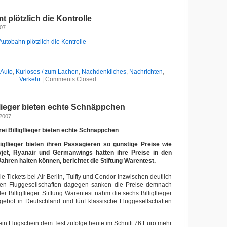
 plötzlich die Kontrolle
007
Autobahn plötzlich die Kontrolle
Auto
,
Kurioses / zum Lachen
,
Nachdenkliches
,
Nachrichten
,
Verkehr
|
Comments Closed
gflieger bieten echte Schnäppchen
 2007
ei Billigflieger bieten echte Schnäppchen
igflieger bieten ihren Passagieren so günstige Preise wie
jet, Ryanair und Germanwings hätten ihre Preise in den
hren halten können, berichtet die Stiftung Warentest.
 Tickets bei Air Berlin, Tuifly und Condor inzwischen deutlich
en Fluggesellschaften dagegen sanken die Preise demnach
 Billigflieger. Stiftung Warentest nahm die sechs Billigflieger
gebot in Deutschland und fünf klassische Fluggesellschaften
t ein Flugschein dem Test zufolge heute im Schnitt 76 Euro mehr