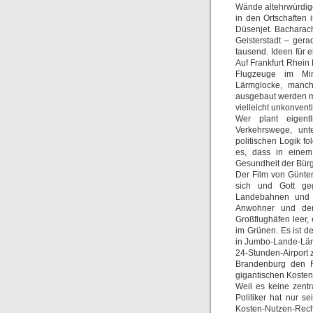
Wände altehrwürdige
in den Ortschaften 
Düsenjet. Bacharac
Geisterstadt – ger
tausend. Ideen für 
Auf Frankfurt Rhein
Flugzeuge im Min
Lärmglocke, manch
ausgebaut werden mi
vielleicht unkonven
Wer plant eigen
Verkehrswege, unt
politischen Logik 
es, dass in einem
Gesundheit der Bürg
Der Film von Günter
sich und Gott geg
Landebahnen und S
Anwohner und der 
Großflughäfen leer,
im Grünen. Es ist d
in Jumbo-Lande-Läng
24-Stunden-Airport 
Brandenburg den F
gigantischen Kosten
Weil es keine zentr
Politiker hat nur s
Kosten-Nutzen-Re