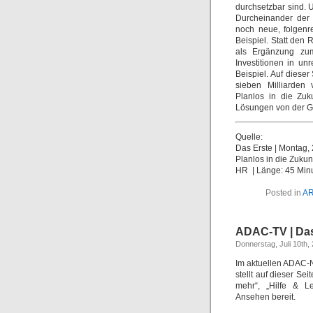
durchsetzbar sind. 
Durcheinander der 
noch neue, folgenr
Beispiel. Statt den
als Ergänzung zum 
Investitionen in u
Beispiel. Auf diese
sieben Milliarden 
Planlos in die Zuk
Lösungen von der G
Quelle:
Das Erste | Montag, 
Planlos in die Zukun
HR | Länge: 45 Min
Posted in
A
ADAC-TV | Das
Donnerstag, Juli 10th,
Im aktuellen ADAC-N
stellt auf dieser Se
mehr“,
„Hilfe & Le
Ansehen bereit.