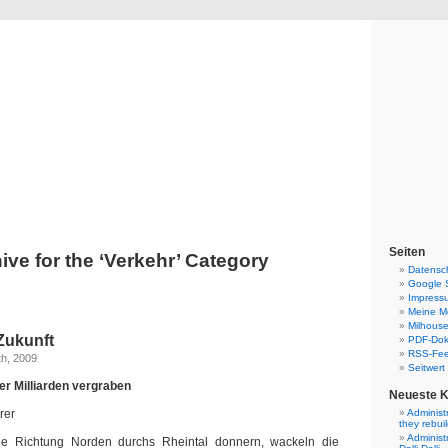
Blog
Denis Müller – Netzfunde
Seiten
ive for the ‘Verkehr’ Category
Datensc
Google 
Impress
Meine Mo
Milhouse
 Zukunft
PDF-Do
RSS-Fe
h, 2009
Seitwert
er Milliarden vergraben
Neueste 
rer
Administ
they rebui
Administ
e Richtung Norden durchs Rheintal donnern, wackeln die