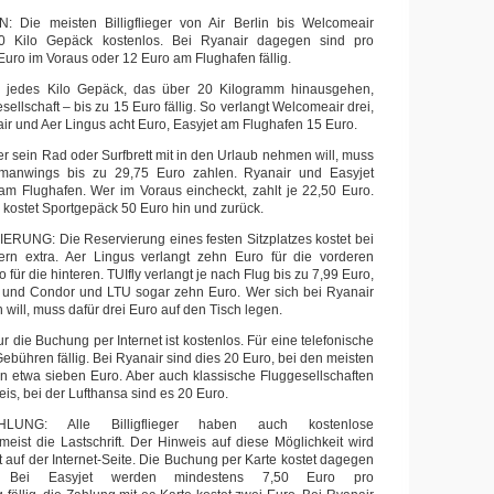
ie meisten Billigflieger von Air Berlin bis Welcomeair
0 Kilo Gepäck kostenlos. Bei Ryanair dagegen sind pro
uro im Voraus oder 12 Euro am Flughafen fällig.
edes Kilo Gepäck, das über 20 Kilogramm hinausgehen,
ellschaft – bis zu 15 Euro fällig. So verlangt Welcomeair drei,
nair und Aer Lingus acht Euro, Easyjet am Flughafen 15 Euro.
ein Rad oder Surfbrett mit in den Urlaub nehmen will, muss
rmanwings bis zu 29,75 Euro zahlen. Ryanair und Easyjet
am Flughafen. Wer im Voraus eincheckt, zahlt je 22,50 Euro.
kostet Sportgepäck 50 Euro hin und zurück.
UNG: Die Reservierung eines festen Sitzplatzes kostet bei
iegern extra. Aer Lingus verlangt zehn Euro für die vorderen
 für die hinteren. TUIfly verlangt je nach Flug bis zu 7,99 Euro,
ro und Condor und LTU sogar zehn Euro. Wer sich bei Ryanair
will, muss dafür drei Euro auf den Tisch legen.
e Buchung per Internet ist kostenlos. Für eine telefonische
ebühren fällig. Bei Ryanair sind dies 20 Euro, bei den meisten
ern etwa sieben Euro. Aber auch klassische Fluggesellschaften
eis, bei der Lufthansa sind es 20 Euro.
LUNG: Alle Billigflieger haben auch kostenlose
meist die Lastschrift. Der Hinweis auf diese Möglichkeit wird
kt auf der Internet-Seite. Die Buchung per Karte kostet dagegen
. Bei Easyjet werden mindestens 7,50 Euro pro