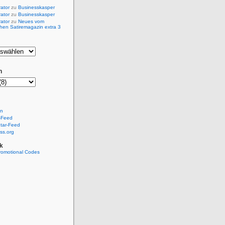
rator
zu
Businesskasper
rator
zu
Businesskasper
rator
zu
Neues vom
hen Satiremagazin extra 3
n
en
-Feed
ar-Feed
ss.org
k
romotional Codes