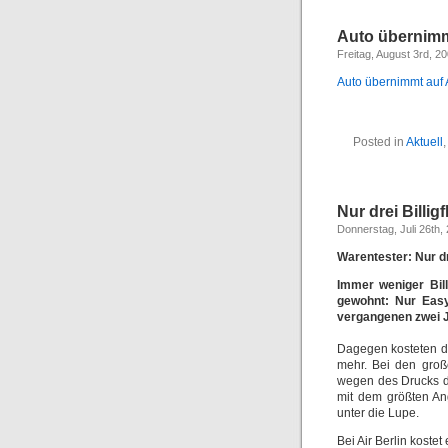
Auto übernimmt
Freitag, August 3rd, 2
Auto übernimmt auf 
Posted in
Aktuell
,
Nur drei Billi
Donnerstag, Juli 26th,
Warentester: Nur dr
Immer weniger Bill
gewohnt: Nur Easy
vergangenen zwei Ja
Dagegen kosteten die
mehr. Bei den groß
wegen des Drucks der
mit dem größten An
unter die Lupe.
Bei Air Berlin koste