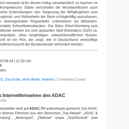
Und niemand ist für diesen Unfug verantwortlich zu machen im
Kompetenzen. Dabei verschlafen die Verantwortlichen auch
eiche Entwicklungen: den Siegeszug der Billigfluglinien zum
 Regional- und Nahverkehr der Bahn schlagkräftig auszubauen,
überregionalen Flugverkehr, unterstützen sie Milliarden-
nrentable Schnellbahnstrecken. Die Bahn Erfurt-Nürnberg zum
r Strecke werden bis zum geplanten Start (frühestens 2020) ca.
vergraben, ohne langfristigen volkswirtschaftlichen Nutzen.
unft ist ein Film, der zeigt, wie in Deutschland vernünftige
roßmannssucht der Bundesländer verhindert werden.
20.09.04 | 21:50 Uhr
ft
uten
RD
,
Das Erste
,
ohne Worte
,
Verkehr
|
Comments Closed
 Internetfernsehen des ADAC
 2008
ewsletter wird auf
ADAC-TV
aufmerksam gemacht. Der ADAC
ite diverse Filmchen aus den Bereichen „
Top-Aktuell“,
„
ADAC &
istung“
, „
Motorsport“
, „
Oldtimer“ sowie
„
Test/Technik“ zum