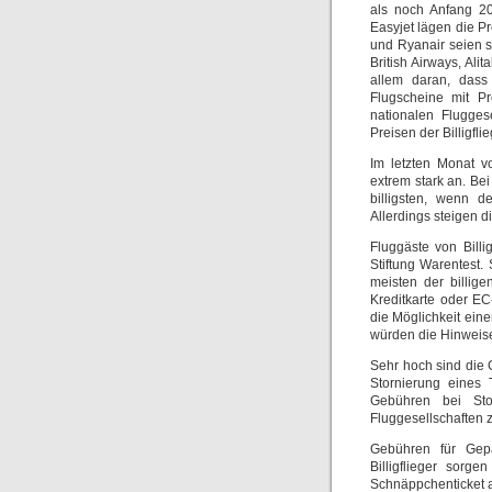
als noch Anfang 20
Easyjet lägen die 
und Ryanair seien s
British Airways, Ali
allem daran, dass
Flugscheine mit P
nationalen Flugges
Preisen der Billigfl
Im letzten Monat v
extrem stark an. Bei
billigsten, wenn d
Allerdings steigen d
Fluggäste von Billi
Stiftung Warentest.
meisten der billig
Kreditkarte oder EC
die Möglichkeit eine
würden die Hinweise 
Sehr hoch sind die 
Stornierung eines 
Gebühren bei Stor
Fluggesellschaften z
Gebühren für Gepä
Billigflieger sorge
Schnäppchenticket a