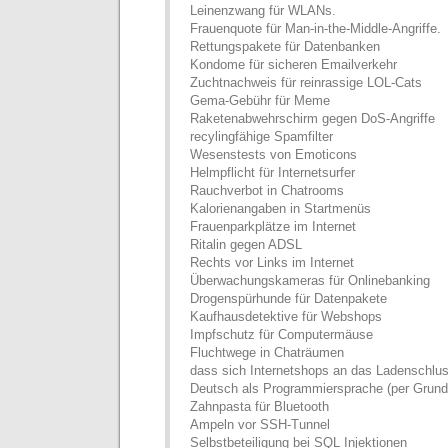
Leinenzwang für WLANs.
Frauenquote für Man-in-the-Middle-Angriffe.
Rettungspakete für Datenbanken
Kondome für sicheren Emailverkehr
Zuchtnachweis für reinrassige LOL-Cats
Gema-Gebühr für Meme
Raketenabwehrschirm gegen DoS-Angriffe
recylingfähige Spamfilter
Wesenstests von Emoticons
Helmpflicht für Internetsurfer
Rauchverbot in Chatrooms
Kalorienangaben in Startmenüs
Frauenparkplätze im Internet
Ritalin gegen ADSL
Rechts vor Links im Internet
Überwachungskameras für Onlinebanking
Drogenspürhunde für Datenpakete
Kaufhausdetektive für Webshops
Impfschutz für Computermäuse
Fluchtwege in Chaträumen
dass sich Internetshops an das Ladenschlus
Deutsch als Programmiersprache (per Grund
Zahnpasta für Bluetooth
Ampeln vor SSH-Tunnel
Selbstbeteiligung bei SQL Injektionen