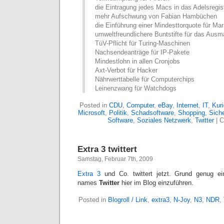
die Eintragung jedes Macs in das Adelsregis
mehr Aufschwung von Fabian Hambüchen
die Einführung einer Mindesttorquote für M
umweltfreundlichere Buntstifte für das Aus
TüV-Pflicht für Turing-Maschinen
Nachsendeanträge für IP-Pakete
Mindestlohn in allen Cronjobs
Axt-Verbot für Hacker
Nährwerttabelle für Computerchips
Leinenzwang für Watchdogs
Posted in
CDU
,
Computer
,
eBay
,
Internet
,
IT
,
Kur
Microsoft
,
Politik
,
Schadsoftware
,
Shopping
,
Siche
Software
,
Soziales Netzwerk
,
Twitter
|
C
Extra 3 twittert
Samstag, Februar 7th, 2009
Extra 3
und Co. twittert jetzt. Grund genug ei
names
Twitter
hier im Blog einzuführen.
Posted in
Blogroll / Link
,
extra3
,
N-Joy
,
N3
,
NDR
,