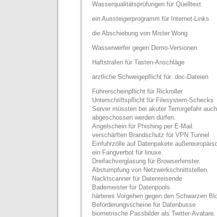
Wasserqualitätsprüfungen für Quelltext
ein Aussteigerprogramm für Internet-Links
die Abschiebung von Mister Wong
Wasserwerfer gegen Demo-Versionen
Haftstrafen für Tasten-Anschläge
ärztliche Schweigepflicht für .doc-Dateien
Führerscheinpflicht für Rickroller
Unterschriftspflicht für Filesystem-Schecks
Server müssten bei akuter Terrorgefahr auc
abgeschossen werden dürfen.
Angelschein für Phishing per E-Mail.
verschärften Brandschutz für VPN Tunnel
Einfuhrzölle auf Datenpakete außereuropäis
ein Fangverbot für linuxe.
Dreifachverglasung für Browserfenster.
Abstumpfung von Netzwerkschnittstellen.
Nacktscanner für Datenreisende
Bademeister für Datenpools
härteres Vorgehen gegen den Schwarzen Bl
Beförderungsscheine für Datenbusse
biometrische Passbilder als Twitter-Avatare.