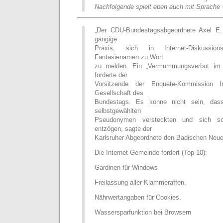
Nachfolgende spielt eben auch mit Sprache
„Der CDU-Bundestagsabgeordnete Axel E. F
gängige
Praxis, sich in Internet-Diskussio
Fantasienamen zu Wort
zu melden. Ein „Vermummungsverbot im I
forderte der
Vorsitzende der Enquete-Kommission In
Gesellschaft des
Bundestags. Es könne nicht sein, dass
selbstgewählten
Pseudonymen versteckten und sich so
entzögen, sagte der
Karlsruher Abgeordnete den Badischen Neue
Die Internet Gemeinde fordert (Top 10):
Gardinen für Windows
Freilassung aller Klammeraffen.
Nährwertangaben für Cookies.
Wassersparfunktion bei Browsern