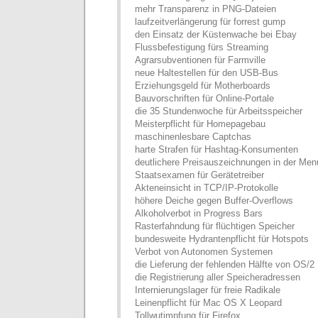
mehr Transparenz in PNG-Dateien
laufzeitverlängerung für forrest gump
den Einsatz der Küstenwache bei Ebay
Flussbefestigung fürs Streaming
Agrarsubventionen für Farmville
neue Haltestellen für den USB-Bus
Erziehungsgeld für Motherboards
Bauvorschriften für Online-Portale
die 35 Stundenwoche für Arbeitsspeicher
Meisterpflicht für Homepagebau
maschinenlesbare Captchas
harte Strafen für Hashtag-Konsumenten
deutlichere Preisauszeichnungen in der Menü
Staatsexamen für Gerätetreiber
Akteneinsicht in TCP/IP-Protokolle
höhere Deiche gegen Buffer-Overflows
Alkoholverbot in Progress Bars
Rasterfahndung für flüchtigen Speicher
bundesweite Hydrantenpflicht für Hotspots
Verbot von Autonomen Systemen
die Lieferung der fehlenden Hälfte von OS/2
die Registrierung aller Speicheradressen
Internierungslager für freie Radikale
Leinenpflicht für Mac OS X Leopard
Tollwutimpfung für Firefox