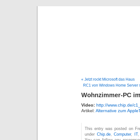
Deni
« Jetzt rockt Microsoft das Haus
RC1 von Windows Home Server ste
Wohnzimmer-PC im
Video:
http://www.chip.de/c
Artikel:
Alternative zum Appl
This entry was posted on Frei
under
Chip.de
,
Computer
,
IT
You can follow any response