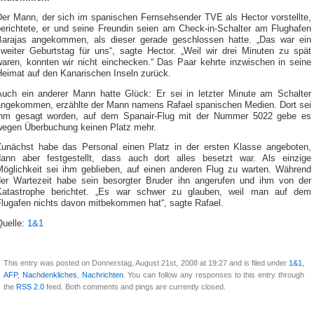
Der Mann, der sich im spanischen Fernsehsender TVE als Hector vorstellte,
berichtete, er und seine Freundin seien am Check-in-Schalter am Flughafen
Barajas angekommen, als dieser gerade geschlossen hatte. „Das war ein
zweiter Geburtstag für uns“, sagte Hector. „Weil wir drei Minuten zu spät
waren, konnten wir nicht einchecken.“ Das Paar kehrte inzwischen in seine
Heimat auf den Kanarischen Inseln zurück.
Auch ein anderer Mann hatte Glück: Er sei in letzter Minute am Schalter
angekommen, erzählte der Mann namens Rafael spanischen Medien. Dort sei
ihm gesagt worden, auf dem Spanair-Flug mit der Nummer 5022 gebe es
wegen Überbuchung keinen Platz mehr.
Zunächst habe das Personal einen Platz in der ersten Klasse angeboten,
dann aber festgestellt, dass auch dort alles besetzt war. Als einzige
Möglichkeit sei ihm geblieben, auf einen anderen Flug zu warten. Während
der Wartezeit habe sein besorgter Bruder ihn angerufen und ihm von der
Katastrophe berichtet. „Es war schwer zu glauben, weil man auf dem
Flugafen nichts davon mitbekommen hat“, sagte Rafael.
Quelle:
1&1
This entry was posted on Donnerstag, August 21st, 2008 at 19:27 and is filed under
1&1
,
AFP
,
Nachdenkliches
,
Nachrichten
. You can follow any responses to this entry through
the
RSS 2.0
feed. Both comments and pings are currently closed.