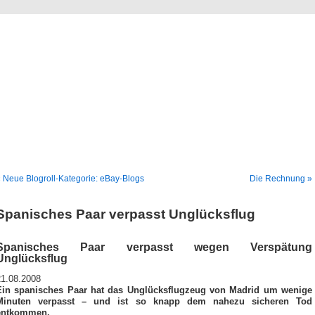
Blog
Denis Müller – Netzfunde
 Neue Blogroll-Kategorie: eBay-Blogs
Die Rechnung »
Spanisches Paar verpasst Unglücksflug
Spanisches Paar verpasst wegen Verspätung
Unglücksflug
21.08.2008
Ein spanisches Paar hat das Unglücksflugzeug von Madrid um wenige
Minuten verpasst – und ist so knapp dem nahezu sicheren Tod
entkommen.