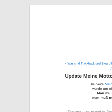
Deni
« Was sind Trackback und Blogrol
„
Update Meine Motto
Die Seite
Mein
wurde um ei
Man muß 
man muß nu
This entry was posted on Don