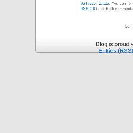
Verfasser
,
Zitate
. You can fol
RSS 2.0
feed. Both comments 
Comm
Blog is proud
Entries (RSS