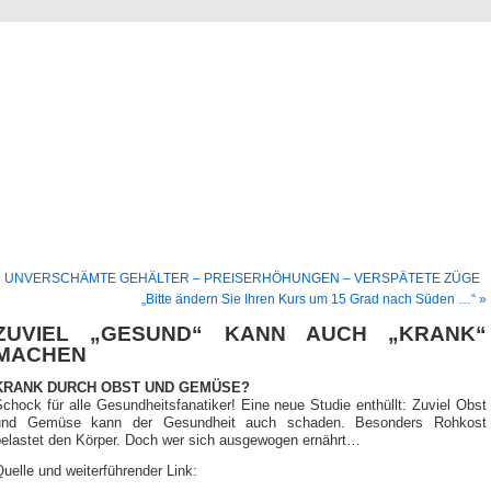
Blog
Denis Müller – Netzfunde
« UNVERSCHÄMTE GEHÄLTER – PREISERHÖHUNGEN – VERSPÄTETE ZÜGE
„Bitte ändern Sie Ihren Kurs um 15 Grad nach Süden …“ »
ZUVIEL „GESUND“ KANN AUCH „KRANK“
MACHEN
KRANK DURCH OBST UND GEMÜSE?
chock für alle Gesundheitsfanatiker! Eine neue Studie enthüllt: Zuviel Obst
und Gemüse kann der Gesundheit auch schaden. Besonders Rohkost
belastet den Körper. Doch wer sich ausgewogen ernährt…
uelle und weiterführender Link: