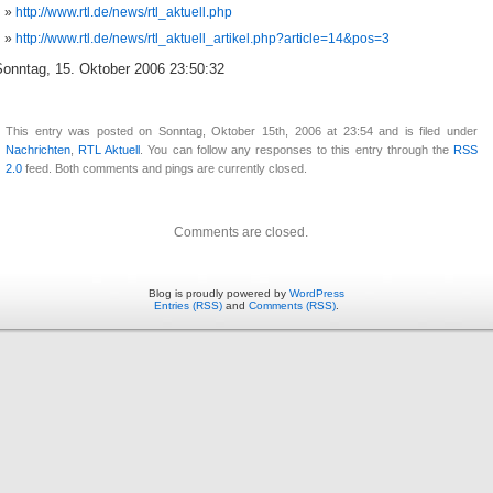
http://www.rtl.de/news/rtl_aktuell.php
http://www.rtl.de/news/rtl_aktuell_artikel.php?article=14&pos=3
Sonntag, 15. Oktober 2006 23:50:32
This entry was posted on Sonntag, Oktober 15th, 2006 at 23:54 and is filed under
Nachrichten
,
RTL Aktuell
. You can follow any responses to this entry through the
RSS
2.0
feed. Both comments and pings are currently closed.
Comments are closed.
Blog is proudly powered by
WordPress
Entries (RSS)
and
Comments (RSS)
.