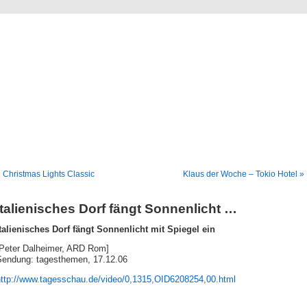
Blog
Denis Müller – Netzfunde
 Christmas Lights Classic
Klaus der Woche – Tokio Hotel »
Italienisches Dorf fängt Sonnenlicht …
Italienisches Dorf fängt Sonnenlicht mit Spiegel ein
[Peter Dalheimer, ARD Rom]
Sendung: tagesthemen, 17.12.06
http://www.tagesschau.de/video/0,1315,OID6208254,00.html