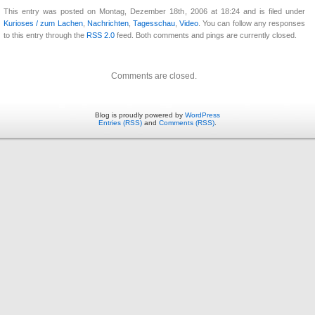
This entry was posted on Montag, Dezember 18th, 2006 at 18:24 and is filed under
Kurioses / zum Lachen
,
Nachrichten
,
Tagesschau
,
Video
. You can follow any responses
to this entry through the
RSS 2.0
feed. Both comments and pings are currently closed.
Comments are closed.
Blog is proudly powered by
WordPress
Entries (RSS)
and
Comments (RSS)
.