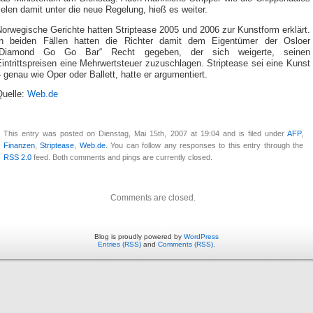
ielen damit unter die neue Regelung, hieß es weiter.
orwegische Gerichte hatten Striptease 2005 und 2006 zur Kunstform erklärt.
In beiden Fällen hatten die Richter damit dem Eigentümer der Osloer
„Diamond Go Go Bar“ Recht gegeben, der sich weigerte, seinen
intrittspreisen eine Mehrwertsteuer zuzuschlagen. Striptease sei eine Kunst
 genau wie Oper oder Ballett, hatte er argumentiert.
Quelle:
Web.de
This entry was posted on Dienstag, Mai 15th, 2007 at 19:04 and is filed under
AFP
,
Finanzen
,
Striptease
,
Web.de
. You can follow any responses to this entry through the
RSS 2.0
feed. Both comments and pings are currently closed.
Comments are closed.
Blog is proudly powered by
WordPress
Entries (RSS)
and
Comments (RSS)
.