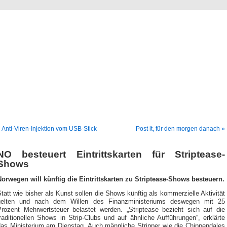
Blog
Denis Müller – Netzfunde
 Anti-Viren-Injektion vom USB-Stick
Post it, für den morgen danach »
NO besteuert Eintrittskarten für Striptease-
Shows
Norwegen will künftig die Eintrittskarten zu Striptease-Shows besteuern.
tatt wie bisher als Kunst sollen die Shows künftig als kommerzielle Aktivität
gelten und nach dem Willen des Finanzministeriums deswegen mit 25
Prozent Mehrwertsteuer belastet werden. „Striptease bezieht sich auf die
raditionellen Shows in Strip-Clubs und auf ähnliche Aufführungen“, erklärte
das Ministerium am Dienstag. Auch männliche Stripper wie die Chippendales