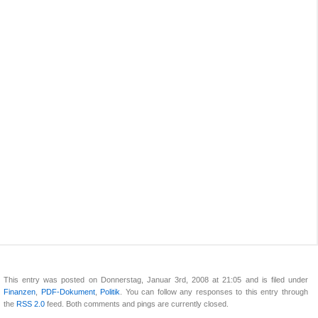
This entry was posted on Donnerstag, Januar 3rd, 2008 at 21:05 and is filed under
Finanzen
,
PDF-Dokument
,
Politik
. You can follow any responses to this entry through
the
RSS 2.0
feed. Both comments and pings are currently closed.