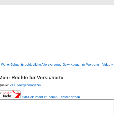
Blog
Denis Müller – Netzfunde
 Weiter Schub für betriebliche Altersvorsorge
Sexy Kaugummi Werbung – Video »
Mehr Rechte für Versicherte
Quelle:
ZDF Morgenmagazin
Pdf-Dokument im neuen Fenster öffnen