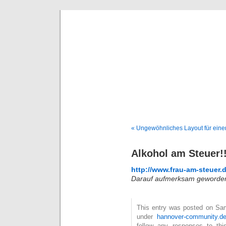
Deni
« Ungewöhnliches Layout für eine
Alkohol am Steuer!!
http://www.frau-am-steuer.
Darauf aufmerksam geworde
This entry was posted on Sam
under
hannover-community.d
follow any responses to th