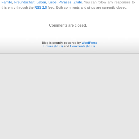
Familie
,
Freundschaft
,
Leben
,
Liebe
,
Phrases
,
Zitate
. You can follow any responses to
this entry through the
RSS 2.0
feed. Both comments and pings are currently closed.
Comments are closed.
Blog is proudly powered by
WordPress
Entries (RSS)
and
Comments (RSS)
.