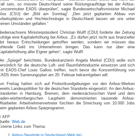
Fall sein, so müsste Deutschland seine Rüstungsaufträge bei der Airbus-
Konzernmutter EADS überprüfen“, sagte Bundeswirtschaftsminister Michael
Glos (CSU) der „Bild am Sonntag“. „Den jetzt geplanten Abbau von
Arbeitsplätzen und Hochtechnologie in Deutschland lassen wir uns unter
keinen Umständen gefallen.“
iedersachsens Ministerpräsident Christian Wulff (CDU) forderte der Zeitung
ufolge eine Kapitalerhöhung bei Airbus. „Es dürfen jetzt nicht aus finanzieller
Not heraus Entscheidungen getroffen werden, sondern wir müssen das
fehlende Geld ins Unternehmen bringen. Das kann nur über eine
apitalerhöhung aller Eigner gehen“, sagte Wulff.
Der „Spiegel“ berichtete, Bundeskanzlerin Angela Merkel (CDU) wolle sich
ersönlich für die deutsche Luft- und Raumfahrtindustrie einsetzen und sich
mit EADS-Chef Louis Gallois treffen, noch bevor die Konzernführung von
EADS ihren Sanierungsplan am 20. Februar bekanntgeben will.
Am Freitag hatten sich auf Protestkundgebungen vor den Airbus-Werken
ereits Landespolitiker für die deutschen Standorte eingesetzt. An den Airbus-
Standorten in Hamburg, Bremen, dem niedersächsischen Varel und dem
baden-württembergischen Laupheim demonstrierten tausende Airbus-
Mitarbeiter. Arbeitnehmervertreter fürchten die Streichung von 10.000 Jobs
beim geplanten Airbus-Sparprogramm.
© AFP
Quelle:
Web.de
Externe Links zum Thema:
Airbus-Standorte in Deutschland (Web.de)