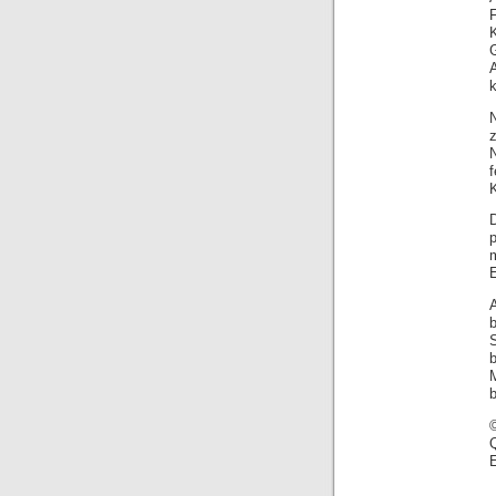
N
z
K
p
b