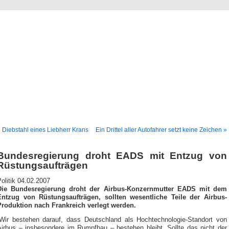
Blog
Denis Müller – Netzfunde
 Diebstahl eines Liebherr Krans
Ein Drittel aller Autofahrer setzt keine Zeichen »
Bundesregierung droht EADS mit Entzug von
Rüstungsaufträgen
olitik 04.02.2007
Die Bundesregierung droht der Airbus-Konzernmutter EADS mit dem
Entzug von Rüstungsaufträgen, sollten wesentliche Teile der Airbus-
Produktion nach Frankreich verlegt werden.
„Wir bestehen darauf, dass Deutschland als Hochtechnologie-Standort von
Airbus – insbesondere im Rumpfbau – bestehen bleibt. Sollte das nicht der