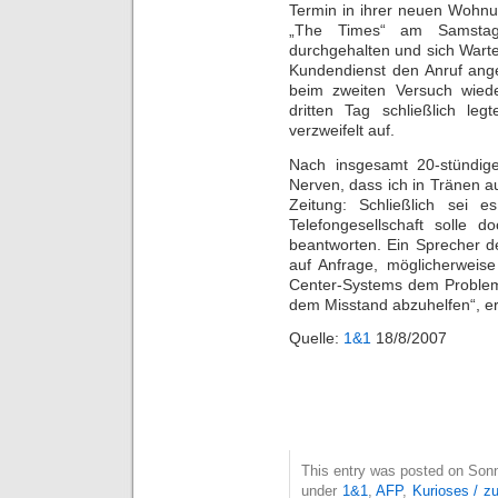
Termin in ihrer neuen Wohnun
„The Times“ am Samstag
durchgehalten und sich Wart
Kundendienst den Anruf an
beim zweiten Versuch wied
dritten Tag schließlich le
verzweifelt auf.
Nach insgesamt 20-stündige
Nerven, dass ich in Tränen a
Zeitung: Schließlich sei 
Telefongesellschaft solle 
beantworten. Ein Sprecher d
auf Anfrage, möglicherweise 
Center-Systems dem Problem
dem Misstand abzuhelfen“, er
Quelle:
1&1
18/8/2007
This entry was posted on Sonnt
under
1&1
,
AFP
,
Kurioses / z