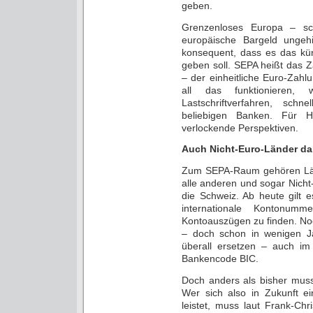
geben.
Grenzenloses Europa – sc
europäische Bargeld ungeh
konsequent, dass es das kün
geben soll. SEPA heißt das 
– der einheitliche Euro-Zahl
all das funktionieren,
Lastschriftverfahren, sch
beliebigen Banken. Für H
verlockende Perspektiven.
Auch Nicht-Euro-Länder da
Zum SEPA-Raum gehören Länd
alle anderen und sogar Nicht
die Schweiz. Ab heute gilt 
internationale Kontonu
Kontoauszügen zu finden. No
– doch schon in wenigen Ja
überall ersetzen – auch im 
Bankencode BIC.
Doch anders als bisher muss
Wer sich also in Zukunft e
leistet, muss laut Frank-Chr