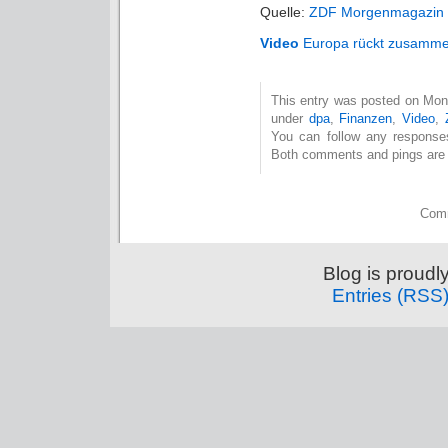
Quelle:
ZDF Morgenmagazin
Video
Europa rückt zusamme
This entry was posted on Mont
under
dpa
,
Finanzen
,
Video
,
You can follow any response
Both comments and pings are c
Comm
Blog is proud
Entries (RSS