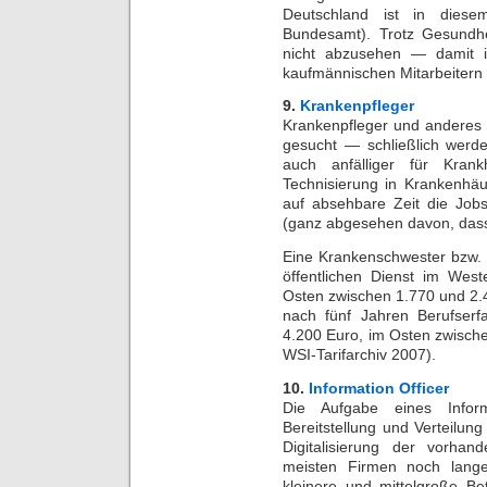
Deutschland ist in diesem
Bundesamt). Trotz Gesundh
nicht abzusehen — damit is
kaufmännischen Mitarbeitern
9.
Krankenpfleger
Krankenpfleger und anderes 
gesucht — schließlich werd
auch anfälliger für Kran
Technisierung in Krankenhä
auf absehbare Zeit die Job
(ganz abgesehen davon, das
Eine Krankenschwester bzw. 
öffentlichen Dienst im Wes
Osten zwischen 1.770 und 2.42
nach fünf Jahren Berufser
4.200 Euro, im Osten zwische
WSI-Tarifarchiv 2007).
10.
Information Officer
Die Aufgabe eines Inform
Bereitstellung und Verteilu
Digitalisierung der vorhan
meisten Firmen noch lange
kleinere und mittelgroße Be