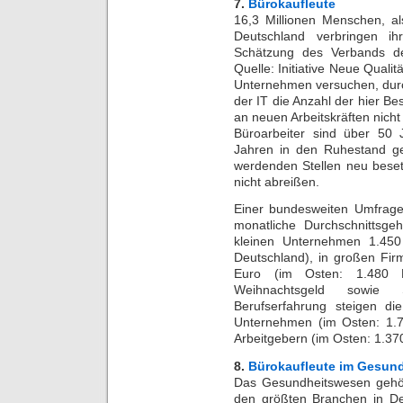
7.
Bürokaufleute
16,3 Millionen Menschen, als
Deutschland verbringen ih
Schätzung des Verbands de
Quelle: Initiative Neue Qualit
Unternehmen versuchen, durc
der IT die Anzahl der hier Be
an neuen Arbeitskräften nicht
Büroarbeiter sind über 50
Jahren in den Ruhestand geh
werdenden Stellen neu beset
nicht abreißen.
Einer bundesweiten Umfrage 
monatliche Durchschnittsgeh
kleinen Unternehmen 1.450
Deutschland), in großen Fir
Euro (im Osten: 1.480 
Weihnachtsgeld sowie S
Berufserfahrung steigen d
Unternehmen (im Osten: 1.7
Arbeitgebern (im Osten: 1.37
8.
Bürokaufleute im Gesun
Das Gesundheitswesen gehört
den größten Branchen in Deu