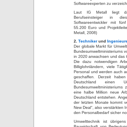
Softwareexperten zu verzeic
Laut IG Metall liegt das
Berufseinsteiger in d
Softwareentwickler mit fü
55.200 Euro und Projektleit
Metall, 2008)
2.
Techniker
und
Ingenieur
Der globale Markt für Umwel
Bundesumweltministeriums von
in 2020 anwachsen und das t
Die dazu notwendigen Arbei
Billiglohnländern, viele Täti
Personal und werden auch au
geschaffen. Derzeit haben 
Deutschland einen U
Bundesumweltministeriums 
eine halbe Million neue Arb
Deutschland entstehen. Anges
der letzten Monate kommt ve
New Deal“, also verstärkten I
den Personalbedarf sicher no
Umwelttechnik ist übrigen
Bauwirtschaft von Bedeutun