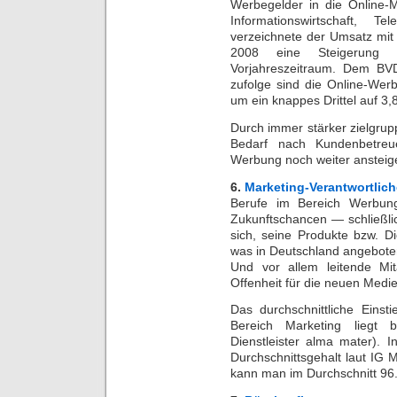
Werbegelder in die Online-
Informationswirtschaft, 
verzeichnete der Umsatz mit
2008 eine Steigerung
Vorjahreszeitraum. Dem BVD
zufolge sind die Online-We
um ein knappes Drittel auf 3
Durch immer stärker zielgru
Bedarf nach Kundenbetreu
Werbung noch weiter ansteig
6.
Marketing-Verantwortlich
Berufe im Bereich Werbung
Zukunftschancen — schließli
sich, seine Produkte bzw. D
was in Deutschland angeboten w
Und vor allem leitende Mita
Offenheit für die neuen Medi
Das durchschnittliche Einst
Bereich Marketing liegt b
Dienstleister alma mater). 
Durchschnittsgehalt laut IG M
kann man im Durchschnitt 96