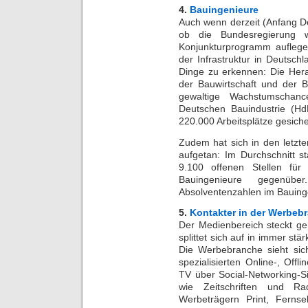
4.
Bauingenieure
Auch wenn derzeit (Anfang D
ob die Bundesregierung w
Konjunkturprogramm aufleg
der Infrastruktur in Deutsch
Dinge zu erkennen: Die Her
der Bauwirtschaft und der B
gewaltige Wachstumschan
Deutschen Bauindustrie (Hd
220.000 Arbeitsplätze gesich
Zudem hat sich in den letzte
aufgetan: Im Durchschnitt
9.100 offenen Stellen für
Bauingenieure gegenü
Absolventenzahlen im Bauing
5.
Kontakter in der Werbeb
Der Medienbereich steckt g
splittet sich auf in immer stä
Die Werbebranche sieht sich
spezialisierten Online-, Off
TV über Social-Networking-Si
wie Zeitschriften und R
Werbeträgern Print, Fern