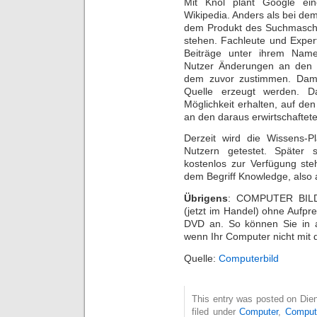
Mit Knol plant Google ei
Wikipedia. Anders als bei de
dem Produkt des Suchmaschin
stehen. Fachleute und Expert
Beiträge unter ihrem Nam
Nutzer Änderungen an den 
dem zuvor zustimmen. Damit
Quelle erzeugt werden. Da
Möglichkeit erhalten, auf de
an den daraus erwirtschaftet
Derzeit wird die Wissens-
Nutzern getestet. Später 
kostenlos zur Verfügung ste
dem Begriff Knowledge, also
Übrigens
: COMPUTER BILD 
(jetzt im Handel) ohne Aufpre
DVD an. So können Sie in al
wenn Ihr Computer nicht mit 
Quelle:
Computerbild
This entry was posted on Die
filed under
Computer
,
Compute