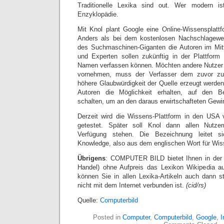
Traditionelle Lexika sind out. Wer modern is
Enzyklopädie.
Mit Knol plant Google eine Online-Wissensplatt
Anders als bei dem kostenlosen Nachschlagewe
des Suchmaschinen-Giganten die Autoren im Mitt
und Experten sollen zukünftig in der Plattform
Namen verfassen können. Möchten andere Nutzer
vornehmen, muss der Verfasser dem zuvor zu
höhere Glaubwürdigkeit der Quelle erzeugt werden
Autoren die Möglichkeit erhalten, auf den B
schalten, um an den daraus erwirtschafteten Gewin
Derzeit wird die Wissens-Plattform in den USA
getestet. Später soll Knol dann allen Nutzer
Verfügung stehen. Die Bezeichnung leitet 
Knowledge, also aus dem englischen Wort für Wis
Übrigens
: COMPUTER BILD bietet Ihnen in der 
Handel) ohne Aufpreis das Lexikon Wikipedia a
können Sie in allen Lexika-Artikeln auch dann 
nicht mit dem Internet verbunden ist.
(cid/rs)
Quelle:
Computerbild
Posted in
Computer
,
Computerbild
,
Google
,
I