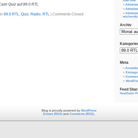
Dalli Dalli
Cash Quiz auf 89.0 RTL
Administ
Administ
Administ
in
89.0 RTL
,
Quiz
,
Radio
,
RTL
|
Comments Closed
wöchentlic
Archiv
Kategorie
Meta
Anmeld
Eintrags
Komment
WordPre
Feed Shar
HostGator P
Blog is proudly powered by
WordPress
Entries (RSS)
and
Comments (RSS)
.