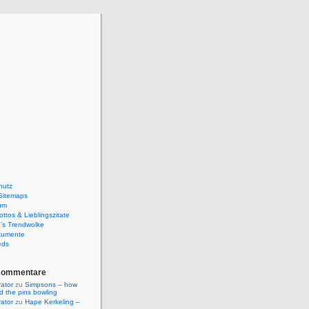
hutz
Sitemaps
um
ttos & Lieblingszitate
’s Trendwolke
kumente
eds
Kommentare
rator
zu
Simpsons – how
ld the pins bowling
rator
zu
Hape Kerkeling –