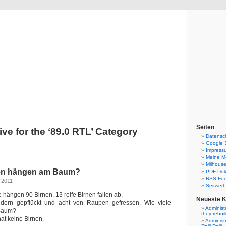
Blog
Denis Müller – Netzfunde
Seiten
ive for the ‘89.0 RTL’ Category
Datensc
Google 
Impress
Meine Mo
Milhouse
nen hängen am Baum?
PDF-Do
RSS-Fe
, 2011
Seitwert
e hängen 90 Birnen. 13 reife Birnen fallen ab,
Neueste 
dern gepflückt und acht von Raupen gefressen. Wie viele
Administ
Baum?
they rebui
at keine Birnen.
Administ