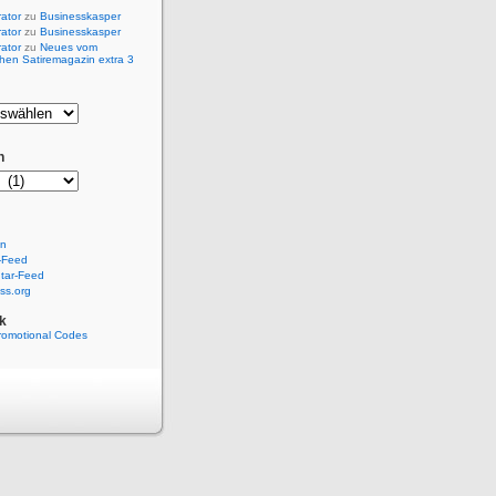
rator
zu
Businesskasper
rator
zu
Businesskasper
rator
zu
Neues vom
hen Satiremagazin extra 3
n
en
-Feed
ar-Feed
ss.org
k
romotional Codes