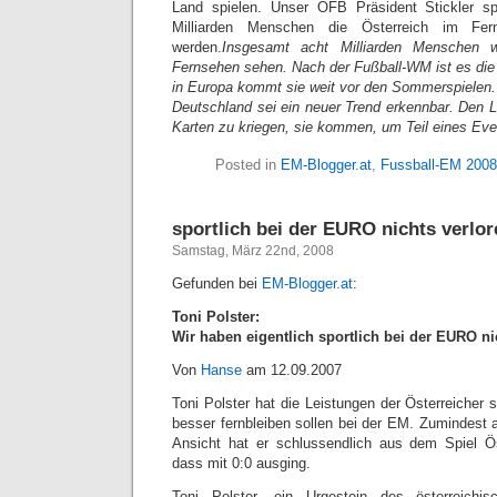
Land spielen. Unser ÖFB Präsident Stickler s
Milliarden Menschen die Österreich im Fer
werden.
Insgesamt acht Milliarden Menschen 
Fernsehen sehen. Nach der Fußball-WM ist es die 
in Europa kommt sie weit vor den Sommerspielen.
Deutschland sei ein neuer Trend erkennbar. Den 
Karten zu kriegen, sie kommen, um Teil eines Even
Posted in
EM-Blogger.at
,
Fussball-EM 2008
sportlich bei der EURO nichts verlor
Samstag, März 22nd, 2008
Gefunden bei
EM-Blogger.at
:
Toni Polster:
Wir haben eigentlich sportlich bei der EURO nic
Von
Hanse
am
12.09.2007
Toni Polster hat die Leistungen der Österreicher s
besser fernbleiben sollen bei der EM. Zumindest a
Ansicht hat er schlussendlich aus dem Spiel Ö
dass mit 0:0 ausging.
Toni Polster, ein Urgestein des österreich