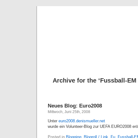
Deni
Archive for the ‘Fussball-EM
Neues Blog: Euro2008
Mittwoch, Juni 25th, 2008
Unter
euro2008.denismueller.net
wurde ein Volunteer-Blog zur UEFA EURO2008 eröf
Posted in
Blogging
,
Blogroll / Link
,
Fu
,
Fussball-E