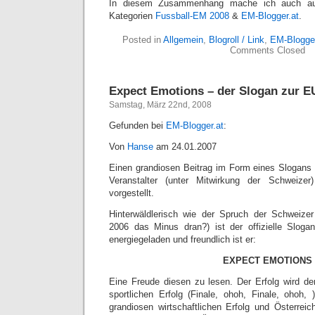
In diesem Zusammenhang mache ich auch au
Kategorien
Fussball-EM 2008
&
EM-Blogger.at
.
Posted in
Allgemein
,
Blogroll / Link
,
EM-Blogger
Comments Closed
Expect Emotions – der Slogan zur 
Samstag, März 22nd, 2008
Gefunden bei
EM-Blogger.at
:
Von
Hanse
am
24.01.2007
Einen grandiosen Beitrag im Form eines Slogans 
Veranstalter (unter Mitwirkung der Schweiz
vorgestellt.
Hinterwäldlerisch wie der Spruch der Schweizer
2006 das Minus dran?) ist der offizielle Sloga
energiegeladen und freundlich ist er:
EXPECT EMOTIONS
Eine Freude diesen zu lesen. Der Erfolg wird d
sportlichen Erfolg (Finale, ohoh, Finale, ohoh, 
grandiosen wirtschaftlichen Erfolg und Österreic