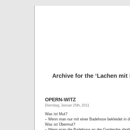
Deni
Archive for the ‘Lachen mit 
OPERN-WITZ
Dienstag, Januar 25th, 2011
Was ist Mut?
– Wenn man nur mit einer Badehose bekleidet in d
Was ist Übermut?
– Wenn man die Badehose an der Garderobe abgib