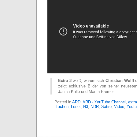
Extra 3
weiß, warum sich
Christian Wulff
s
zeigt exklusive Bilder von seiner neuest
Janina Kalle und Martin Bremer
Posted in
ARD
,
ARD - YouTube Channel
,
extr
Lachen
,
Loriot
,
N3
,
NDR
,
Satire
,
Video
,
Youtu