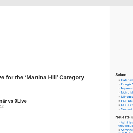
Blog
Denis Müller – Netzfunde
Seiten
e for the ‘Martina Hill’ Category
Datensc
Google 
Impress
Meine Mo
Milhouse
onär vs 9Live
PDF-Do
RSS-Fe
012
Seitwert
Neueste 
Administ
they rebui
Administ