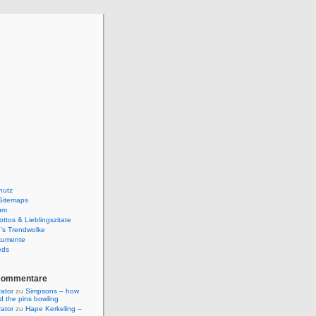
hutz
Sitemaps
um
ttos & Lieblingszitate
’s Trendwolke
kumente
eds
Kommentare
rator
zu
Simpsons – how
ld the pins bowling
rator
zu
Hape Kerkeling –