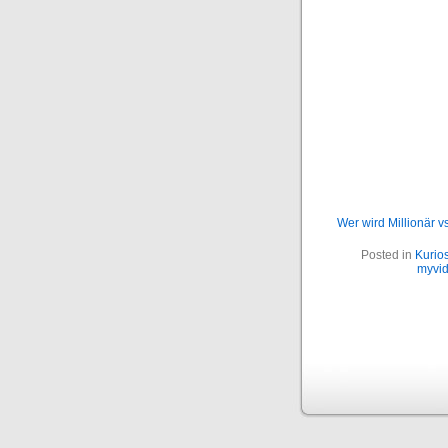
Wer wird Millionär 
Posted in
Kurio
myvid