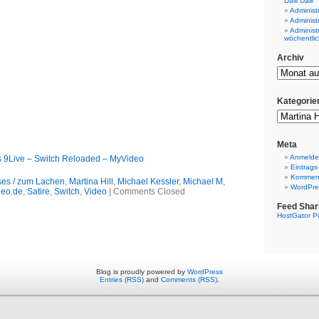
Dalli Dalli
Administ
Administ
Administ
wöchentlic
Archiv
Kategorie
Meta
Anmeld
vs 9Live – Switch Reloaded – MyVideo
Eintrags
Komment
ses / zum Lachen
,
Martina Hill
,
Michael Kessler
,
Michael M
,
WordPre
eo.de
,
Satire
,
Switch
,
Video
|
Comments Closed
Feed Shar
HostGator P
Blog is proudly powered by
WordPress
Entries (RSS)
and
Comments (RSS)
.