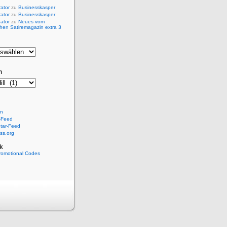
rator
zu
Businesskasper
rator
zu
Businesskasper
rator
zu
Neues vom
hen Satiremagazin extra 3
n
en
-Feed
ar-Feed
ss.org
k
romotional Codes