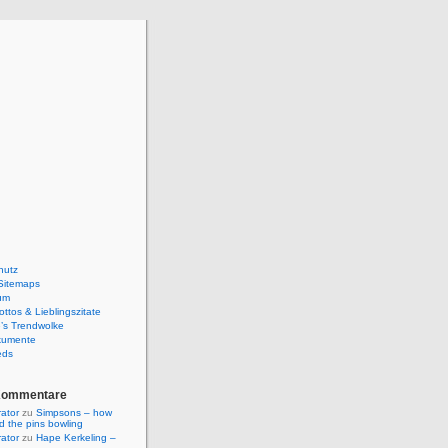
hutz
Sitemaps
um
ttos & Lieblingszitate
’s Trendwolke
kumente
eds
Kommentare
rator
zu
Simpsons – how
ld the pins bowling
rator
zu
Hape Kerkeling –