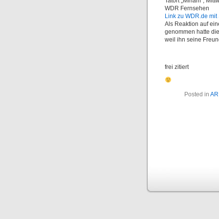
Tatort „Miriam“, Mit
WDR Fernsehen
Link zu WDR.de mit
Als Reaktion auf ein
genommen hatte die
weil ihn seine Freun
frei zitiert
Posted in
AR