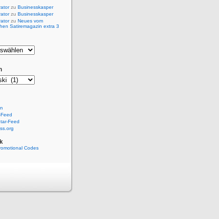
rator
zu
Businesskasper
rator
zu
Businesskasper
rator
zu
Neues vom
hen Satiremagazin extra 3
n
en
-Feed
ar-Feed
ss.org
k
romotional Codes