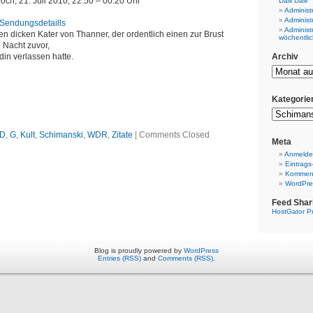
twoch, 21. Juli 2010, 22.50 – 00.20 Uhr
Dalli Dalli
Administ
Administ
 Sendungsdetaills
Administ
en dicken Kater von Thanner, der ordentlich einen zur Brust
wöchentlic
 Nacht zuvor,
din verlassen hatte.
Archiv
Kategorie
D
,
G
,
Kult
,
Schimanski
,
WDR
,
Zitate
|
Comments Closed
Meta
Anmeld
Eintrags
Komment
WordPre
Feed Shar
HostGator P
Blog is proudly powered by
WordPress
Entries (RSS)
and
Comments (RSS)
.