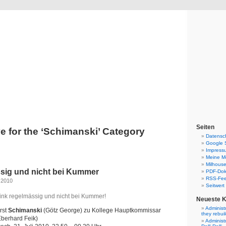
Blog
Denis Müller – Netzfunde
Seiten
e for the ‘Schimanski’ Category
Datensc
Google 
Impress
Meine Mo
Milhouse
ssig und nicht bei Kummer
PDF-Do
RSS-Fe
 2010
Seitwert
rink regelmässig und nicht bei Kummer!
Neueste 
Administ
rst
Schimanski
(Götz George) zu Kollege Hauptkommissar
they rebui
Eberhard Feik)
Administ