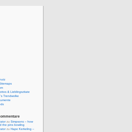
hutz
Sitemaps
um
ttos & Lieblingszitate
’s Trendwolke
kumente
eds
Kommentare
rator
zu
Simpsons – how
ld the pins bowling
rator
zu
Hape Kerkeling –