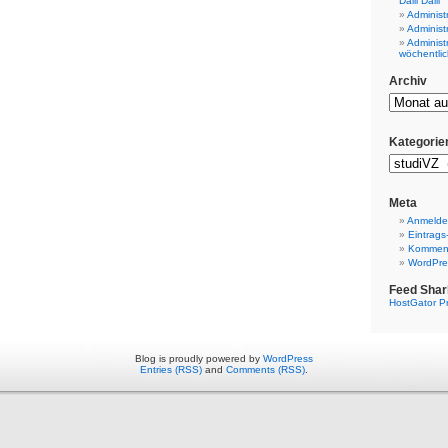
Dalli Dalli
Administ
Administ
Administ
wöchentlic
Archiv
Kategorie
Meta
Anmeld
Eintrags
Komment
WordPre
Feed Shar
HostGator P
Blog is proudly powered by
WordPress
Entries (RSS)
and
Comments (RSS)
.