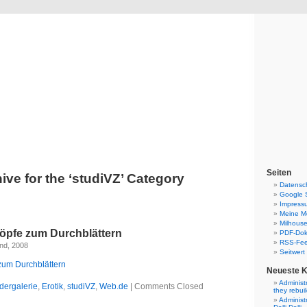
Blog
Denis Müller – Netzfunde
Seiten
ive for the ‘studiVZ’ Category
Datensc
Google 
Impress
Meine Mo
Milhouse
öpfe zum Durchblättern
PDF-Do
RSS-Fe
nd, 2008
Seitwert
zum Durchblättern
Neueste 
Administ
ldergalerie
,
Erotik
,
studiVZ
,
Web.de
|
Comments Closed
they rebui
Administ