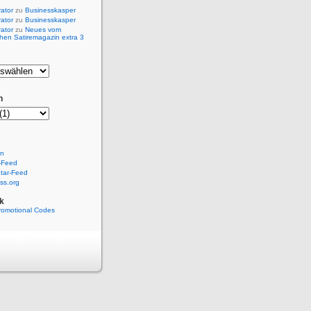
rator
zu
Businesskasper
rator
zu
Businesskasper
rator
zu
Neues vom
hen Satiremagazin extra 3
n
en
-Feed
ar-Feed
ss.org
k
romotional Codes