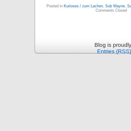
Posted in
Kurioses / zum Lachen
,
Sub Wayne
,
S
Comments Closed
Blog is proud
Entries (RSS