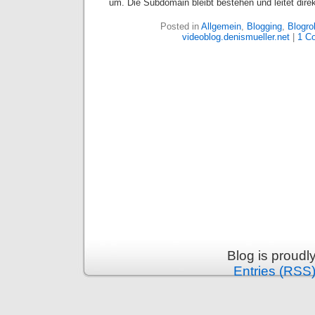
um. Die Subdomain bleibt bestehen und leitet direkt
Posted in
Allgemein
,
Blogging
,
Blogrol
videoblog.denismueller.net
|
1 C
Blog is proud
Entries (RSS