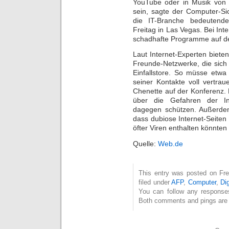
YouTube oder in Musik von 
sein, sagte der Computer-Sic
die IT-Branche bedeutende
Freitag in Las Vegas. Bei In
schadhafte Programme auf d
Laut Internet-Experten biete
Freunde-Netzwerke, die sich 
Einfallstore. So müsse etwa
seiner Kontakte voll vertra
Chenette auf der Konferenz. 
über die Gefahren der Int
dagegen schützen. Außerdem
dass dubiose Internet-Seite
öfter Viren enthalten könnten
Quelle:
Web.de
This entry was posted on Fre
filed under
AFP
,
Computer
,
Di
You can follow any response
Both comments and pings are c