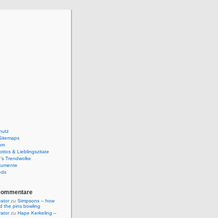
hutz
Sitemaps
um
ttos & Lieblingszitate
’s Trendwolke
kumente
eds
Kommentare
rator
zu
Simpsons – how
ld the pins bowling
rator
zu
Hape Kerkeling –