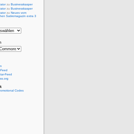
rator
zu
Businesskasper
rator
zu
Businesskasper
rator
zu
Neues vom
hen Satiremagazin extra 3
n
en
-Feed
ar-Feed
ss.org
k
romotional Codes