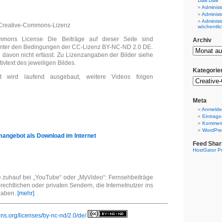
Dalli Dalli
Administ
Administ
Administ
 Creative-Commons-Lizenz
wöchentlic
mmons License Die Beiträge auf dieser Seite sind
Archiv
nter den Bedingungen der CC-Lizenz BY-NC-ND 2.0 DE.
 davon nicht erfasst. Zu Lizenzangaben der Bilder siehe
ivtext des jeweiligen Bildes.
Kategorie
 wird laufend ausgebaut, weitere Videos folgen
Meta
Anmeld
Eintrags
Komment
WordPre
angebot als Download im Internet
Feed Shar
HostGator P
e zuhauf bei „YouTube“ oder „MyVideo“: Fernsehbeiträge
-rechtlichen oder privaten Sendern, die Internetnutzer ins
 haben.
[mehr]
ns.org/licenses/by-nc-nd/2.0/de/