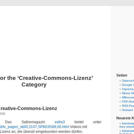
Blog
Denis Müller – Netzfunde
Seiten
for the ‘Creative-Commons-Lizenz’
Datensc
Category
Google 
Impress
Meine Mo
Milhouse
PDF-Do
RSS-Fe
Creative-Commons-Lizenz
Seitwert
2008
Neueste 
: Das Satiremagazin
extra3
bietet unter
Administ
/ndrtv_pages_std/0,3147,SPM16588,00.html
Videos mit
they rebui
Administ
izenz an, die überall eingebunden werden dürfen.