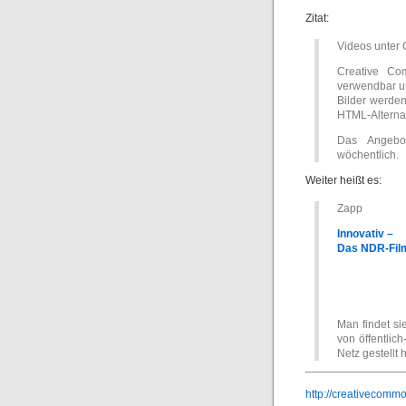
Zitat:
Videos unter
Creative Co
verwendbar u
Bilder werden
HTML-Alternat
Das Angebot
wöchentlich.
Weiter heißt es:
Zapp
Innovativ –
Das NDR-Film
Man findet si
von öffentlich
Netz gestellt
http://creativecommo